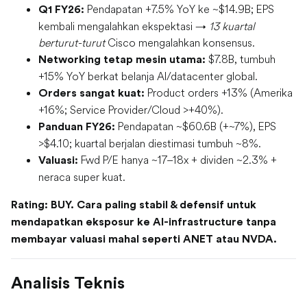
Pendapatan +7.5% YoY ke ~$14.9B; EPS
Q1 FY26:
kembali mengalahkan ekspektasi →
13 kuartal
berturut-turut
Cisco mengalahkan konsensus.
$7.8B, tumbuh
Networking tetap mesin utama:
+15% YoY berkat belanja AI/datacenter global.
Product orders +13% (Amerika
Orders sangat kuat:
+16%; Service Provider/Cloud >+40%).
Pendapatan ~$60.6B (+~7%), EPS
Panduan FY26:
>$4.10; kuartal berjalan diestimasi tumbuh ~8%.
Fwd P/E hanya ~17–18x + dividen ~2.3% +
Valuasi:
neraca super kuat.
Rating: BUY. Cara paling stabil & defensif untuk
mendapatkan eksposur ke AI-infrastructure tanpa
membayar valuasi mahal seperti ANET atau NVDA.
Analisis Teknis