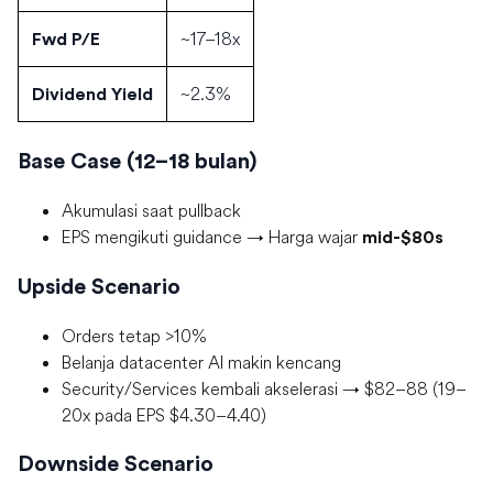
~17–18x
Fwd P/E
~2.3%
Dividend Yield
Base Case (12–18 bulan)
Akumulasi saat pullback
EPS mengikuti guidance → Harga wajar
mid-$80s
Upside Scenario
Orders tetap >10%
Belanja datacenter AI makin kencang
Security/Services kembali akselerasi → $82–88 (19–
20x pada EPS $4.30–4.40)
Downside Scenario