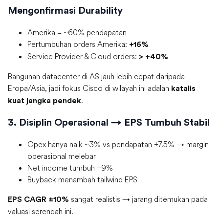
Mengonfirmasi Durability
Amerika = ~60% pendapatan
Pertumbuhan orders Amerika:
+16%
Service Provider & Cloud orders:
> +40%
Bangunan datacenter di AS jauh lebih cepat daripada
Eropa/Asia, jadi fokus Cisco di wilayah ini adalah
katalis
.
kuat jangka pendek
3. Disiplin Operasional → EPS Tumbuh Stabil
Opex hanya naik ~3% vs pendapatan +7.5% → margin
operasional melebar
Net income tumbuh +9%
Buyback menambah tailwind EPS
sangat realistis → jarang ditemukan pada
EPS CAGR ±10%
valuasi serendah ini.