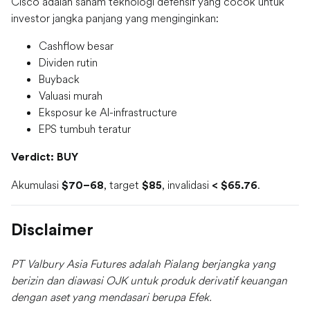
Cisco adalah saham teknologi defensif yang cocok untuk
investor jangka panjang yang menginginkan:
Cashflow besar
Dividen rutin
Buyback
Valuasi murah
Eksposur ke AI-infrastructure
EPS tumbuh teratur
Verdict: BUY
Akumulasi
, target
, invalidasi
.
$70–68
$85
< $65.76
Disclaimer
PT Valbury Asia Futures adalah Pialang berjangka yang
berizin dan diawasi OJK untuk produk derivatif keuangan
dengan aset yang mendasari berupa Efek.