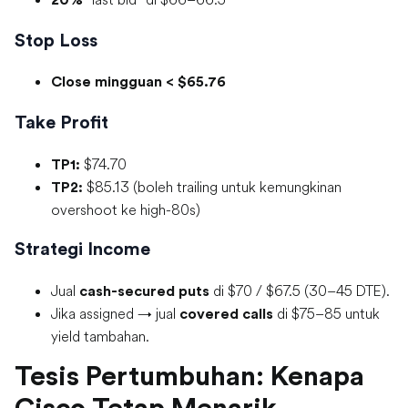
20%
Stop Loss
Close mingguan < $65.76
Take Profit
$74.70
TP1:
$85.13 (boleh trailing untuk kemungkinan
TP2:
overshoot ke high-80s)
Strategi Income
Jual
di $70 / $67.5 (30–45 DTE).
cash-secured puts
Jika assigned → jual
di $75–85 untuk
covered calls
yield tambahan.
Tesis Pertumbuhan: Kenapa