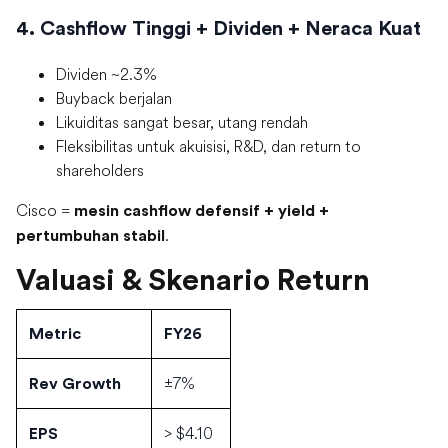
4. Cashflow Tinggi + Dividen + Neraca Kuat
Dividen ~2.3%
Buyback berjalan
Likuiditas sangat besar, utang rendah
Fleksibilitas untuk akuisisi, R&D, dan return to
shareholders
Cisco =
mesin cashflow defensif + yield +
.
pertumbuhan stabil
Valuasi & Skenario Return
Metric
FY26
±7%
Rev Growth
> $4.10
EPS