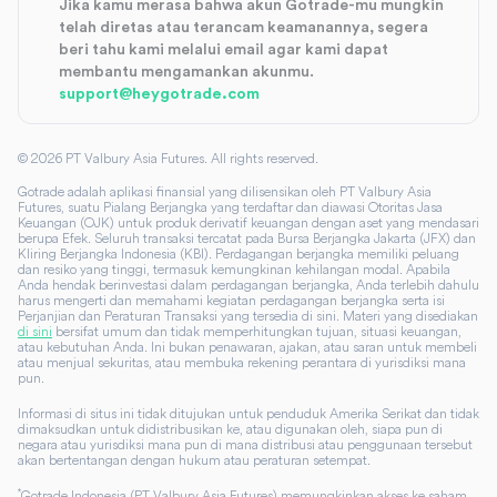
Jika kamu merasa bahwa akun Gotrade-mu mungkin
telah diretas atau terancam keamanannya, segera
beri tahu kami melalui email agar kami dapat
membantu mengamankan akunmu.
support@heygotrade.com
©
2026
PT Valbury Asia Futures. All rights reserved.
Gotrade adalah aplikasi finansial yang dilisensikan oleh PT Valbury Asia
Futures, suatu Pialang Berjangka yang terdaftar dan diawasi Otoritas Jasa
Keuangan (OJK) untuk produk derivatif keuangan dengan aset yang mendasari
berupa Efek. Seluruh transaksi tercatat pada Bursa Berjangka Jakarta (JFX) dan
Kliring Berjangka Indonesia (KBI). Perdagangan berjangka memiliki peluang
dan resiko yang tinggi, termasuk kemungkinan kehilangan modal. Apabila
Anda hendak berinvestasi dalam perdagangan berjangka, Anda terlebih dahulu
harus mengerti dan memahami kegiatan perdagangan berjangka serta isi
Perjanjian dan Peraturan Transaksi yang tersedia di sini. Materi yang disediakan
di sini
bersifat umum dan tidak memperhitungkan tujuan, situasi keuangan,
atau kebutuhan Anda. Ini bukan penawaran, ajakan, atau saran untuk membeli
atau menjual sekuritas, atau membuka rekening perantara di yurisdiksi mana
pun.
Informasi di situs ini tidak ditujukan untuk penduduk Amerika Serikat dan tidak
dimaksudkan untuk didistribusikan ke, atau digunakan oleh, siapa pun di
negara atau yurisdiksi mana pun di mana distribusi atau penggunaan tersebut
akan bertentangan dengan hukum atau peraturan setempat.
*
Gotrade Indonesia (PT Valbury Asia Futures) memungkinkan akses ke saham