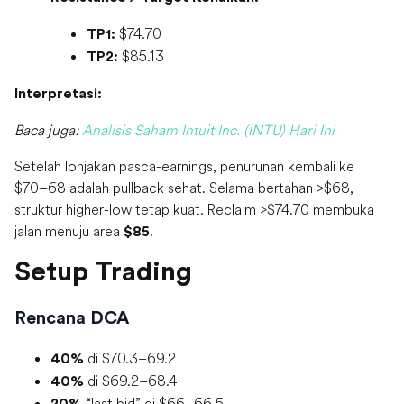
$74.70
TP1:
$85.13
TP2:
Interpretasi:
Baca juga:
Analisis Saham Intuit Inc. (INTU) Hari Ini
Setelah lonjakan pasca-earnings, penurunan kembali ke
$70–68 adalah pullback sehat. Selama bertahan >$68,
struktur higher-low tetap kuat. Reclaim >$74.70 membuka
jalan menuju area
.
$85
Setup Trading
Rencana DCA
di $70.3–69.2
40%
di $69.2–68.4
40%
“last bid” di $66–66.5