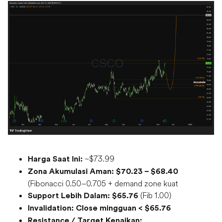
~$73.99
Harga Saat Ini:
Zona Akumulasi Aman:
$70.23 – $68.40
(Fibonacci 0.50–0.705 + demand zone kuat
(Fib 1.00)
Support Lebih Dalam:
$65.76
Invalidation:
Close mingguan < $65.76
Resistance / Target Kenaikan: