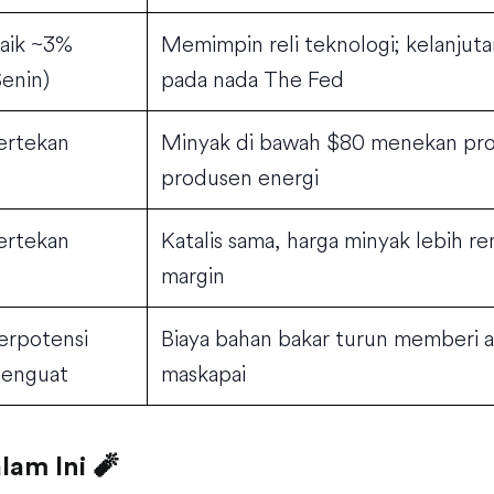
aik ~3%
Memimpin reli teknologi; kelanjuta
Senin)
pada nada The Fed
ertekan
Minyak di bawah $80 menekan pr
produsen energi
ertekan
Katalis sama, harga minyak lebih 
margin
erpotensi
Biaya bahan bakar turun memberi a
enguat
maskapai
lam Ini 🧨