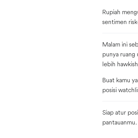
Rupiah mengua
sentimen risk
Malam ini seb
punya ruang 
lebih hawkis
Buat kamu ya
posisi watch
Siap atur pos
pantauanmu.