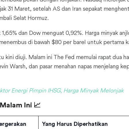
jak 31 Maret, setelah AS dan Iran sepakat menghent
bali Selat Hormuz.
 1,65% dan Dow menguat 0,92%. Harga minyak anjl
enembus di bawah $80 per barel untuk pertama kal
itu kini diuji. Malam ini The Fed memulai rapat dua h
evin Warsh, dan pasar menahan napas menjelang ke
ktor Energi Pimpin IHSG, Harga Minyak Melonjak
 Malam Ini 📈
ergerakan
Yang Harus Diperhatikan