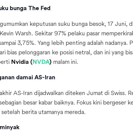
uku bunga The Fed
umumkan keputusan suku bunga besok, 17 Juni, da
Kevin Warsh. Sekitar 97% pelaku pasar memperkirak
sampai 3,75%. Yang lebih penting adalah nadanya. P
ri bias pelonggaran ke posisi netral, dan ini yang 
perti
malam ini.
Nvidia (
NVDA
)
anan damai AS-Iran
khir AS-Iran dijadwalkan diteken Jumat di Swiss. R
sebagian besar kabar baiknya. Fokus kini bergeser
n setelah berita utamanya mereda.
 minyak