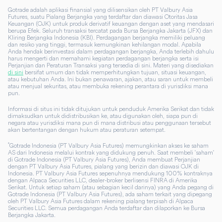
Gotrade adalah aplikasi finansial yang dilisensikan oleh PT Valbury Asia
Futures, suatu Pialang Berjangka yang terdaftar dan diawasi Otoritas Jasa
Keuangan (OJK) untuk produk derivatif keuangan dengan aset yang mendasari
berupa Efek. Seluruh transaksi tercatat pada Bursa Berjangka Jakarta (JFX) dan
Kliring Berjangka Indonesia (KBI). Perdagangan berjangka memiliki peluang
dan resiko yang tinggi, termasuk kemungkinan kehilangan modal. Apabila
Anda hendak berinvestasi dalam perdagangan berjangka, Anda terlebih dahulu
harus mengerti dan memahami kegiatan perdagangan berjangka serta isi
Perjanjian dan Peraturan Transaksi yang tersedia di sini. Materi yang disediakan
di sini
bersifat umum dan tidak memperhitungkan tujuan, situasi keuangan,
atau kebutuhan Anda. Ini bukan penawaran, ajakan, atau saran untuk membeli
atau menjual sekuritas, atau membuka rekening perantara di yurisdiksi mana
pun.
Informasi di situs ini tidak ditujukan untuk penduduk Amerika Serikat dan tidak
dimaksudkan untuk didistribusikan ke, atau digunakan oleh, siapa pun di
negara atau yurisdiksi mana pun di mana distribusi atau penggunaan tersebut
akan bertentangan dengan hukum atau peraturan setempat.
*
Gotrade Indonesia (PT Valbury Asia Futures) memungkinkan akses ke saham
AS dari Indonesia melalui kontrak yang didukung penuh. Saat membeli 'saham'
di Gotrade Indonesia (PT Valbury Asia Futures), Anda membuat Perjanjian
dengan PT Valbury Asia Futures, pialang yang berizin dan diawasi OJK di
Indonesia. PT Valbury Asia Futures sepenuhnya mendukung 100% kontraknya
dengan Alpaca Securities LLC, dealer-broker berlisensi FINRA di Amerika
Serikat. Untuk setiap saham (atau sebagian kecil darinya) yang Anda pegang di
Gotrade Indonesia (PT Valbury Asia Futures), ada saham terkait yang dipegang
oleh PT Valbury Asia Futures dalam rekening pialang terpisah di Alpaca
Securities LLC. Semua perdagangan Anda terdaftar dan dilaporkan ke Bursa
Berjangka Jakarta.