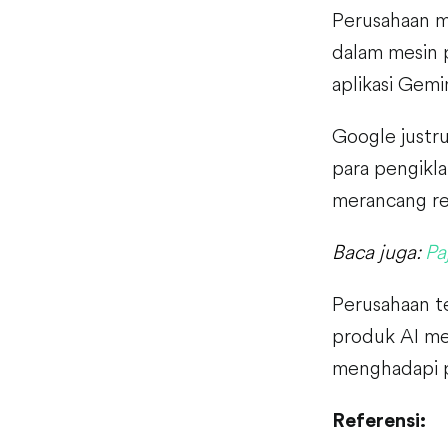
Perusahaan me
dalam mesin 
aplikasi Gemi
Google justr
para pengikl
merancang re
Baca juga:
Pa
Perusahaan t
produk AI me
menghadapi p
Referensi: