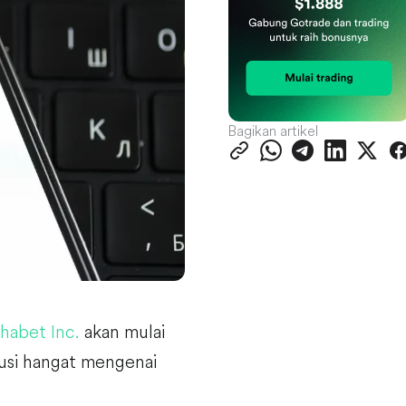
Bagikan artikel
habet Inc.
akan mulai
kusi hangat mengenai