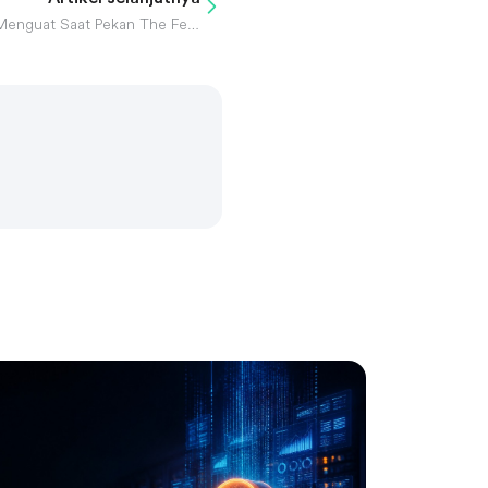
Gotrade Daily: Saham Chip Menguat Saat Pekan The Fed Dimulai