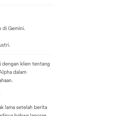
 di Gemini.
stri.
 dengan klien tentang
 Alpha dalam
ahaan.
 lama setelah berita
adinya bahwa laporan