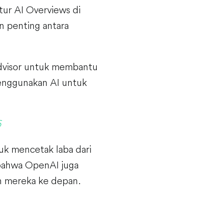
tur AI Overviews di
n penting antara
dvisor untuk membantu
menggunakan AI untuk
6
uk mencetak laba dari
 bahwa OpenAI juga
an mereka ke depan.