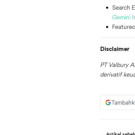
Search E
Gemini I
Featured
Disclaimer
PT Valbury A
derivatif ke
Tambahk
Artikel sebe