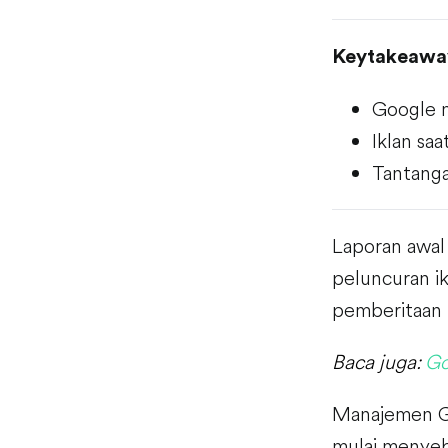
Keytakeawa
Google 
Iklan saa
Tantanga
Laporan awal
peluncuran ik
pemberitaan 
Baca juga:
Go
Manajemen Go
mulai menyeb