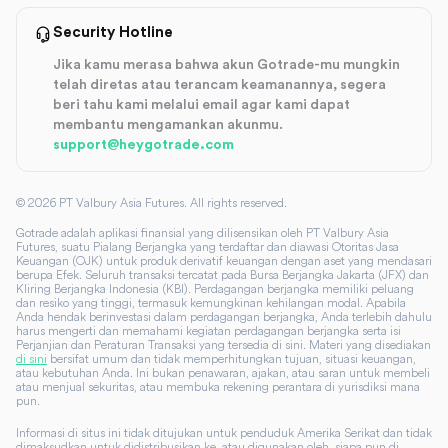
Security Hotline
Jika kamu merasa bahwa akun Gotrade-mu mungkin
telah diretas atau terancam keamanannya, segera
beri tahu kami melalui email agar kami dapat
membantu mengamankan akunmu.
support@heygotrade.com
©
2026
PT Valbury Asia Futures. All rights reserved.
Gotrade adalah aplikasi finansial yang dilisensikan oleh PT Valbury Asia
Futures, suatu Pialang Berjangka yang terdaftar dan diawasi Otoritas Jasa
Keuangan (OJK) untuk produk derivatif keuangan dengan aset yang mendasari
berupa Efek. Seluruh transaksi tercatat pada Bursa Berjangka Jakarta (JFX) dan
Kliring Berjangka Indonesia (KBI). Perdagangan berjangka memiliki peluang
dan resiko yang tinggi, termasuk kemungkinan kehilangan modal. Apabila
Anda hendak berinvestasi dalam perdagangan berjangka, Anda terlebih dahulu
harus mengerti dan memahami kegiatan perdagangan berjangka serta isi
Perjanjian dan Peraturan Transaksi yang tersedia di sini. Materi yang disediakan
di sini
bersifat umum dan tidak memperhitungkan tujuan, situasi keuangan,
atau kebutuhan Anda. Ini bukan penawaran, ajakan, atau saran untuk membeli
atau menjual sekuritas, atau membuka rekening perantara di yurisdiksi mana
pun.
Informasi di situs ini tidak ditujukan untuk penduduk Amerika Serikat dan tidak
dimaksudkan untuk didistribusikan ke, atau digunakan oleh, siapa pun di