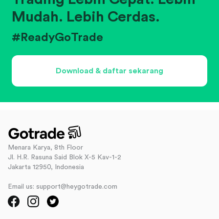
Mudah. Lebih Cerdas.
#ReadyGoTrade
Download & daftar sekarang
Menara Karya, 8th Floor
Jl. H.R. Rasuna Said Blok X-5 Kav-1-2
Jakarta 12950, Indonesia
Email us: support@heygotrade.com