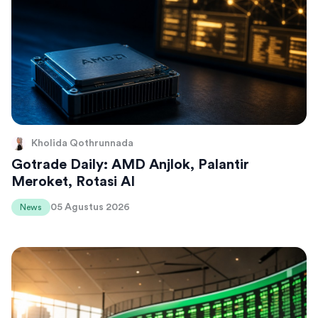
Kholida Qothrunnada
Gotrade Daily: AMD Anjlok, Palantir
Meroket, Rotasi AI
05 Agustus 2026
News