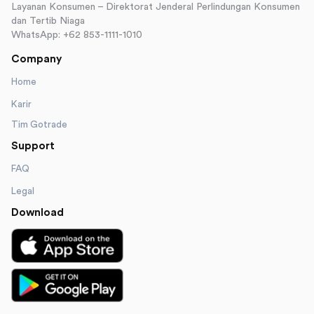
Layanan Konsumen – Direktorat Jenderal Perlindungan Konsumen
dan Tertib Niaga
WhatsApp: +62 853-1111-1010
Company
Home
Karir
Tim Gotrade
Support
FAQ
Legal
Download