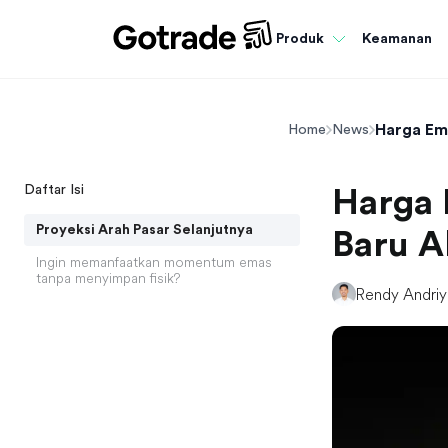
Keamanan
Produk
Harga Ema
Home
News
Daftar Isi
Harga 
Proyeksi Arah Pasar Selanjutnya
Baru A
Ingin memanfaatkan momentum emas
tanpa menyimpan fisik?
Rendy Andri