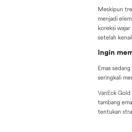
Meskipun tren
menjadi elem
koreksi wajar
setelah kenai
Ingin me
Emas sedang 
seringkali m
VanEck Gold 
tambang emas 
tentukan str