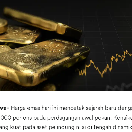
Harga emas hari ini mencetak sejarah baru den
ws -
5.000 per ons pada perdagangan awal pekan. Kenaika
ang kuat pada aset pelindung nilai di tengah dinami