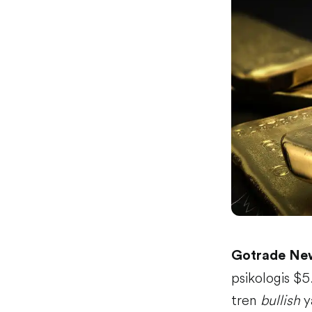
Gotrade Ne
psikologis $
tren
bullish
y