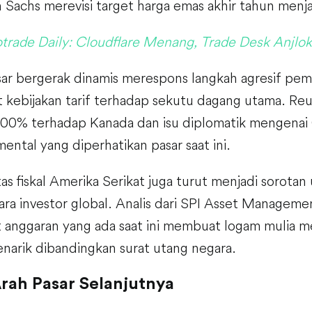
Sachs merevisi target harga emas akhir tahun menj
trade Daily: Cloudflare Menang, Trade Desk Anjlok
ar bergerak dinamis merespons langkah agresif pe
t kebijakan tarif terhadap sekutu dagang utama. R
 100% terhadap Kanada dan isu diplomatik mengenai
ental yang diperhatikan pasar saat ini.
itas fiskal Amerika Serikat juga turut menjadi sorot
para investor global. Analis dari SPI Asset Manage
it anggaran yang ada saat ini membuat logam mulia men
narik dibandingkan surat utang negara.
Arah Pasar Selanjutnya