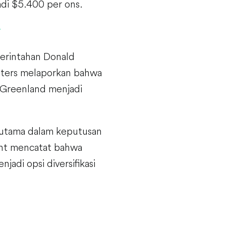
adi $5.400 per ons.
merintahan Donald
euters melaporkan bahwa
 Greenland menjadi
an utama dalam keputusan
ment mencatat bahwa
jadi opsi diversifikasi