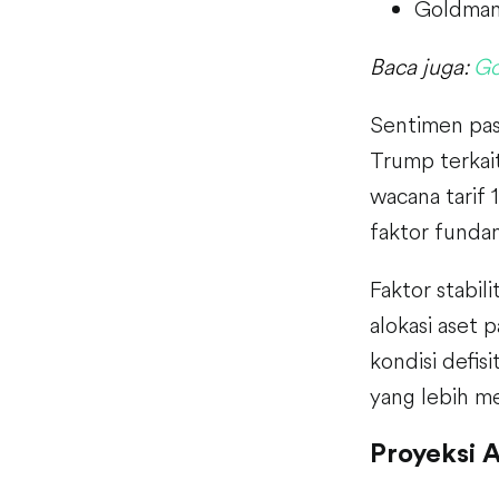
Goldman 
Baca juga:
Go
Sentimen pas
Trump terkai
wacana tarif
faktor fundam
Faktor stabil
alokasi aset 
kondisi defis
yang lebih me
Proyeksi 