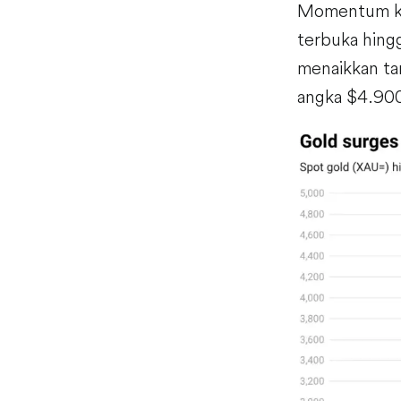
Momentum ken
terbuka hing
menaikkan ta
angka $4.90