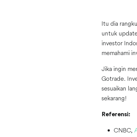
Itu dia rangk
untuk update
investor Indo
memahami inv
Jika ingin me
Gotrade. Inve
sesuaikan lan
sekarang!
Referensi:
CNBC,
A