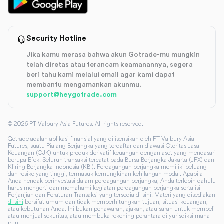
Security Hotline
Jika kamu merasa bahwa akun Gotrade-mu mungkin
telah diretas atau terancam keamanannya, segera
beri tahu kami melalui email agar kami dapat
membantu mengamankan akunmu.
support@heygotrade.com
©
2026
PT Valbury Asia Futures. All rights reserved.
Gotrade adalah aplikasi finansial yang dilisensikan oleh PT Valbury Asia
Futures, suatu Pialang Berjangka yang terdaftar dan diawasi Otoritas Jasa
Keuangan (OJK) untuk produk derivatif keuangan dengan aset yang mendasari
berupa Efek. Seluruh transaksi tercatat pada Bursa Berjangka Jakarta (JFX) dan
Kliring Berjangka Indonesia (KBI). Perdagangan berjangka memiliki peluang
dan resiko yang tinggi, termasuk kemungkinan kehilangan modal. Apabila
Anda hendak berinvestasi dalam perdagangan berjangka, Anda terlebih dahulu
harus mengerti dan memahami kegiatan perdagangan berjangka serta isi
Perjanjian dan Peraturan Transaksi yang tersedia di sini. Materi yang disediakan
di sini
bersifat umum dan tidak memperhitungkan tujuan, situasi keuangan,
atau kebutuhan Anda. Ini bukan penawaran, ajakan, atau saran untuk membeli
atau menjual sekuritas, atau membuka rekening perantara di yurisdiksi mana
pun.