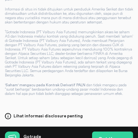
Informasi di situs ini tidak ditujukan untuk penduduk Amerika Serikat dan tidak
dimaksudkan untuk didistribusikan ke, atau digunakan oleh, siapa pun di
negara atau yurisdiksi mana pun di mana distribusi atau penggunaan tersebut
akan bertentangan dengan hukum atau peraturan setempat.
*
Gotrade Indonesia (PT Valbury Asia Futures) memungkinkan akses ke saham
AS dari Indonesia melalui kontrak yang didukung penuh. Saat membeli 'saham'
di Gotrade Indonesia (PT Valbury Asia Futures), Anda membuat Perjanjian
dengan PT Valbury Asia Futures, pialang yang berizin dan diawasi OJK di
Indonesia. PT Valbury Asia Futures sepenuhnya mendukung 100% kontraknya
dengan Alpaca Securities LLC, dealer-broker berlisensi FINRA di Amerika
Serikat. Untuk setiap saham (atau sebagian kecil darinya) yang Anda pegang di
Gotrade Indonesia (PT Valbury Asia Futures), ada saham terkait yang dipegang
oleh PT Valbury Asia Futures dalam rekening pialang terpisah di Alpaca
Securities LLC. Semua perdagangan Anda terdaftar dan dilaporkan ke Bursa
Berjangka Jakarta.
dan tidak mengacu pada
'Saham' mengacu pada Kontrak Derivatif PALN
"surat berharga" berdasarkan undang-undang pasar modal Indonesia dan
dalam hal apa pun tidak boleh dianggap sebagai penawaran umum efek.
Lihat informasi disclosure penting
Gotrade