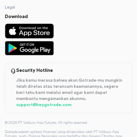
Legal
Download
Security Hotline
Jika kamu merasa bahwa akun Gotrade-mu mungkin
telah diretas atau terancam keamanannya, segera
beri tahu kami melalui email agar kami dapat
membantu mengamankan akunmu.
support@heygotrade.com
©
2026
PT Valbury Asia Futures. All rights reserved.
Gotrade adalah aplikasi finansial yang dilisensikan oleh PT Valbury Asia
Futures, suatu Pialang Berjangka yang terdaftar dan diawasi Otoritas Jasa