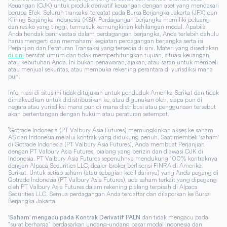
Keuangan (OJK) untuk produk derivatif keuangan dengan aset yang mendasari
berupa Efek. Seluruh transaksi tercatat pada Bursa Berjangka Jakarta (JFX) dan
Kliring Berjangka Indonesia (KBI). Perdagangan berjangka memiliki peluang
dan resiko yang tinggi, termasuk kemungkinan kehilangan modal. Apabila
Anda hendak berinvestasi dalam perdagangan berjangka, Anda terlebih dahulu
harus mengerti dan memahami kegiatan perdagangan berjangka serta isi
Perjanjian dan Peraturan Transaksi yang tersedia di sini. Materi yang disediakan
di sini
bersifat umum dan tidak memperhitungkan tujuan, situasi keuangan,
atau kebutuhan Anda. Ini bukan penawaran, ajakan, atau saran untuk membeli
atau menjual sekuritas, atau membuka rekening perantara di yurisdiksi mana
pun.
Informasi di situs ini tidak ditujukan untuk penduduk Amerika Serikat dan tidak
dimaksudkan untuk didistribusikan ke, atau digunakan oleh, siapa pun di
negara atau yurisdiksi mana pun di mana distribusi atau penggunaan tersebut
akan bertentangan dengan hukum atau peraturan setempat.
*
Gotrade Indonesia (PT Valbury Asia Futures) memungkinkan akses ke saham
AS dari Indonesia melalui kontrak yang didukung penuh. Saat membeli 'saham'
di Gotrade Indonesia (PT Valbury Asia Futures), Anda membuat Perjanjian
dengan PT Valbury Asia Futures, pialang yang berizin dan diawasi OJK di
Indonesia. PT Valbury Asia Futures sepenuhnya mendukung 100% kontraknya
dengan Alpaca Securities LLC, dealer-broker berlisensi FINRA di Amerika
Serikat. Untuk setiap saham (atau sebagian kecil darinya) yang Anda pegang di
Gotrade Indonesia (PT Valbury Asia Futures), ada saham terkait yang dipegang
oleh PT Valbury Asia Futures dalam rekening pialang terpisah di Alpaca
Securities LLC. Semua perdagangan Anda terdaftar dan dilaporkan ke Bursa
Berjangka Jakarta.
dan tidak mengacu pada
'Saham' mengacu pada Kontrak Derivatif PALN
"surat berharga" berdasarkan undang-undang pasar modal Indonesia dan