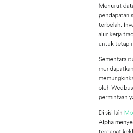
Menurut data
pendapatan s
terbelah. In
alur kerja tr
untuk tetap r
Sementara i
mendapatkan 
memungkinkan
oleh Wedbush
permintaan y
Di sisi lain
Mo
Alpha menye
terdapat kekh