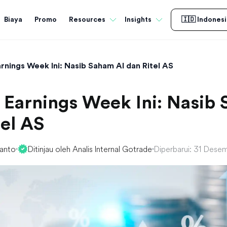
Biaya
Promo
Resources
Insights
🇮🇩 Indonesi
rnings Week Ini: Nasib Saham AI dan Ritel AS
 Earnings Week Ini: Nasib
tel AS
yanto
Ditinjau oleh Analis Internal Gotrade
Diperbarui: 31 Dese