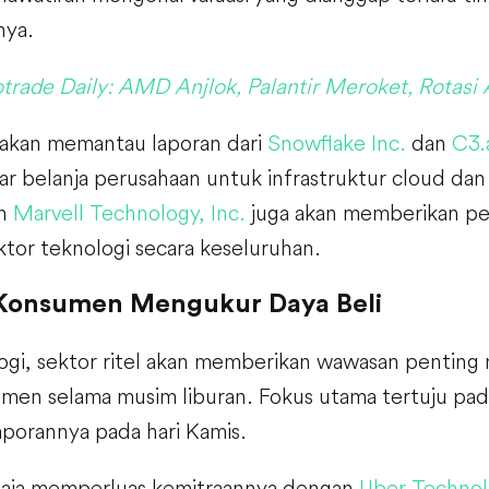
nya.
trade Daily: AMD Anjlok, Palantir Meroket, Rotasi 
a akan memantau laporan dari
Snowflake Inc.
dan
C3.a
r belanja perusahaan untuk infrastruktur cloud dan 
n
Marvell Technology, Inc.
juga akan memberikan pe
tor teknologi secara keseluruhan.
 Konsumen Mengukur Daya Beli
logi, sektor ritel akan memberikan wawasan penting
umen selama musim liburan. Fokus utama tertuju pa
laporannya pada hari Kamis.
saja memperluas kemitraannya dengan
Uber Technolo