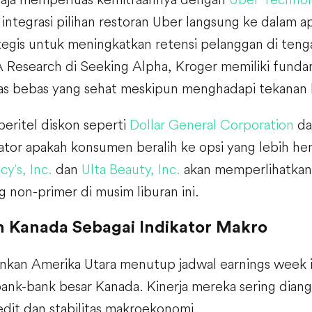
integrasi pilihan restoran Uber langsung ke dalam ap
trategis untuk meningkatkan retensi pelanggan di ten
Research di Seeking Alpha, Kroger memiliki funda
kas bebas yang sehat meskipun menghadapi tekanan 
peritel diskon seperti
Dollar General Corporation
d
kator apakah konsumen beralih ke opsi yang lebih h
y's, Inc.
dan
Ulta Beauty, Inc.
akan memperlihatkan 
 non-primer di musim liburan ini.
 Kanada Sebagai Indikator Makro
nkan Amerika Utara menutup jadwal earnings week i
 bank-bank besar Kanada. Kinerja mereka sering dia
dit dan stabilitas makroekonomi.