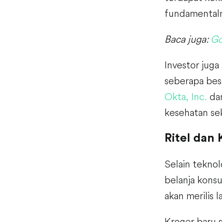
fundamental
Baca juga:
Go
Investor jug
seberapa besa
Okta, Inc.
da
kesehatan sek
Ritel dan
Selain tekno
belanja kons
akan merilis 
Kroger baru 