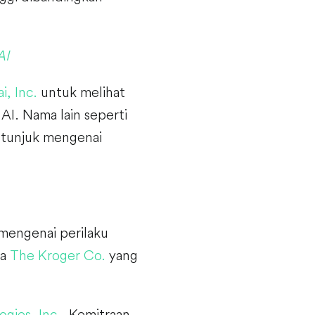
AI
i, Inc.
untuk melihat
AI. Nama lain seperti
tunjuk mengenai
 mengenai perilaku
da
The Kroger Co.
yang
gies, Inc.
. Kemitraan