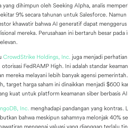
 yang dihimpun oleh Seeking Alpha, analis mempe
ekitar 9% secara tahunan untuk Salesforce. Namun
vestor khawatir bahwa AI generatif dapat menggerus
adisional mereka. Perusahaan ini bertaruh besar pada 
elevan.
tu
CrowdStrike Holdings, Inc.
juga menjadi perhatian
otorisasi FedRAMP High. Ini adalah standar keaman
 mereka melayani lebih banyak agensi pemerintah. 
, target harga saham ini dinaikkan menjadi $600 
ang kuat untuk platform keamanan siber berbasis AI
ngoDB, Inc.
menghadapi pandangan yang kontras. L
butkan bahwa meskipun sahamnya melonjak 40% se
awatiran mengenai valuasi yang dianggap terlalu ti