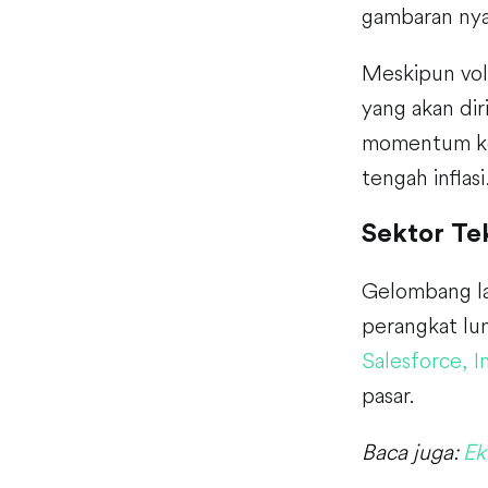
gambaran nya
Meskipun vol
yang akan dir
momentum kec
tengah inflasi
Sektor Tek
Gelombang la
perangkat lu
Salesforce, I
pasar.
Baca juga:
Ek