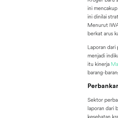
ini mencakup 
ini dinilai s
Menurut IWA 
berkat arus 
Laporan dari 
menjadi indi
itu kinerja
Mac
barang-barang
Perbankan
Sektor perba
laporan dari
kesehatan kre