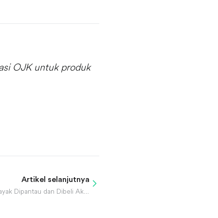
wasi OJK untuk produk
Artikel selanjutnya
Rekomendasi 5 Saham AS Layak Dipantau dan Dibeli Akhir 2025