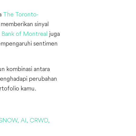
a
The Toronto-
n memberikan sinyal
u
Bank of Montreal
juga
empengaruhi sentimen
un kombinasi antara
 menghadapi perubahan
rtofolio kamu.
 SNOW, AI, CRWD,