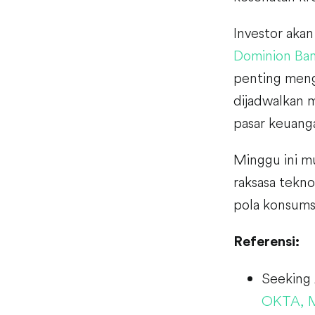
Investor aka
Dominion Ba
penting meng
dijadwalkan
pasar keuanga
Minggu ini mu
raksasa tekn
pola konsumsi
Referensi:
Seeking
OKTA, M