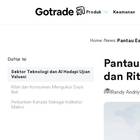
Keamanan
Produk
Pantau Ea
Home
News
Daftar Isi
Pantau
Sektor Teknologi dan AI Hadapi Ujian
dan Ri
Valuasi
Ritel dan Konsumen Mengukur Daya
Rendy Andri
Beli
Perbankan Kanada Sebagai Indikator
Makro