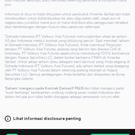
atau menjual sekuritas, atau membuka rekening perantara di yurisdiksi mana
pun.
Informasi di situs ini tidak ditujukan untuk penduduk Amerika Serikat dan tidak
dimaksudkan untuk didistribusikan ke, atau digunakan oleh, siapa pun di
negara atau yurisdiksi mana pun di mana distribusi atau penggunaan tersebut
akan bertentangan dengan hukum atau peraturan setempat.
*
Gotrade Indonesia (PT Valbury Asia Futures) memungkinkan akses ke saham
AS dari Indonesia melalui kontrak yang didukung penuh. Saat membeli 'saham'
di Gotrade Indonesia (PT Valbury Asia Futures), Anda membuat Perjanjian
dengan PT Valbury Asia Futures, pialang yang berizin dan diawasi OJK di
Indonesia. PT Valbury Asia Futures sepenuhnya mendukung 100% kontraknya
dengan Alpaca Securities LLC, dealer-broker berlisensi FINRA di Amerika
Serikat. Untuk setiap saham (atau sebagian kecil darinya) yang Anda pegang di
Gotrade Indonesia (PT Valbury Asia Futures), ada saham terkait yang dipegang
oleh PT Valbury Asia Futures dalam rekening pialang terpisah di Alpaca
Securities LLC. Semua perdagangan Anda terdaftar dan dilaporkan ke Bursa
Berjangka Jakarta.
dan tidak mengacu pada
'Saham' mengacu pada Kontrak Derivatif PALN
"surat berharga" berdasarkan undang-undang pasar modal Indonesia dan
dalam hal apa pun tidak boleh dianggap sebagai penawaran umum efek.
Lihat informasi disclosure penting