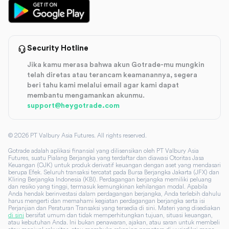
Security Hotline
Jika kamu merasa bahwa akun Gotrade-mu mungkin
telah diretas atau terancam keamanannya, segera
beri tahu kami melalui email agar kami dapat
membantu mengamankan akunmu.
support@heygotrade.com
©
2026
PT Valbury Asia Futures. All rights reserved.
Gotrade adalah aplikasi finansial yang dilisensikan oleh PT Valbury Asia
Futures, suatu Pialang Berjangka yang terdaftar dan diawasi Otoritas Jasa
Keuangan (OJK) untuk produk derivatif keuangan dengan aset yang mendasari
berupa Efek. Seluruh transaksi tercatat pada Bursa Berjangka Jakarta (JFX) dan
Kliring Berjangka Indonesia (KBI). Perdagangan berjangka memiliki peluang
dan resiko yang tinggi, termasuk kemungkinan kehilangan modal. Apabila
Anda hendak berinvestasi dalam perdagangan berjangka, Anda terlebih dahulu
harus mengerti dan memahami kegiatan perdagangan berjangka serta isi
Perjanjian dan Peraturan Transaksi yang tersedia di sini. Materi yang disediakan
di sini
bersifat umum dan tidak memperhitungkan tujuan, situasi keuangan,
atau kebutuhan Anda. Ini bukan penawaran, ajakan, atau saran untuk membeli