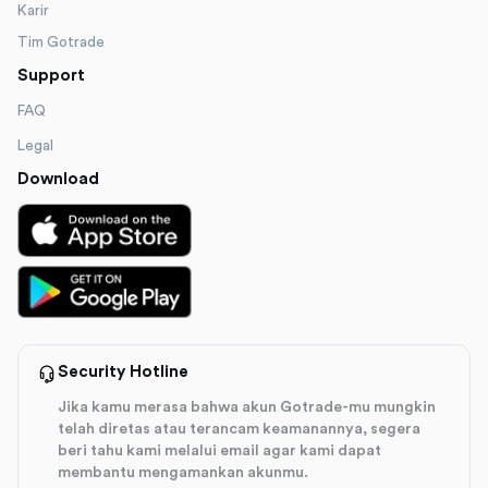
Karir
Tim Gotrade
Support
FAQ
Legal
Download
Security Hotline
Jika kamu merasa bahwa akun Gotrade-mu mungkin
telah diretas atau terancam keamanannya, segera
beri tahu kami melalui email agar kami dapat
membantu mengamankan akunmu.