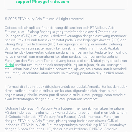
support@heygotrade.com
©
2026
PT Valbury Asia Futures. All rights reserved.
Gotrade adalah aplikasi finansial yang dilisensikan oleh PT Valbury Asia
Futures, suatu Pialang Berjangka yang terdaftar dan diawasi Otoritas Jasa
Keuangan (OJK) untuk produk derivatif keuangan dengan aset yang mendasari
berupa Efek. Seluruh transaksi tercatat pada Bursa Berjangka Jakarta (JFX) dan
Kliring Berjangka Indonesia (KBI). Perdagangan berjangka memiliki peluang
dan resiko yang tinggi, termasuk kemungkinan kehilangan modal. Apabila
Anda hendak berinvestasi dalam perdagangan berjangka, Anda terlebih dahulu
harus mengerti dan memahami kegiatan perdagangan berjangka serta isi
Perjanjian dan Peraturan Transaksi yang tersedia di sini. Materi yang disediakan
di sini
bersifat umum dan tidak memperhitungkan tujuan, situasi keuangan,
atau kebutuhan Anda. Ini bukan penawaran, ajakan, atau saran untuk membeli
atau menjual sekuritas, atau membuka rekening perantara di yurisdiksi mana
pun.
Informasi di situs ini tidak ditujukan untuk penduduk Amerika Serikat dan tidak
dimaksudkan untuk didistribusikan ke, atau digunakan oleh, siapa pun di
negara atau yurisdiksi mana pun di mana distribusi atau penggunaan tersebut
akan bertentangan dengan hukum atau peraturan setempat.
*
Gotrade Indonesia (PT Valbury Asia Futures) memungkinkan akses ke saham
AS dari Indonesia melalui kontrak yang didukung penuh. Saat membeli 'saham'
di Gotrade Indonesia (PT Valbury Asia Futures), Anda membuat Perjanjian
dengan PT Valbury Asia Futures, pialang yang berizin dan diawasi OJK di
Indonesia. PT Valbury Asia Futures sepenuhnya mendukung 100% kontraknya
dengan Alpaca Securities LLC, dealer-broker berlisensi FINRA di Amerika