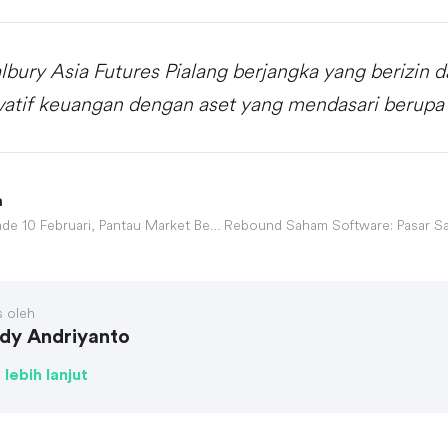
lbury Asia Futures Pialang berjangka yang berizin 
vatif keuangan dengan aset yang mendasari berupa 
a
Ikut Live Stream Gotrade 10 Februari, Pantau Market Bersama Analis Kami!
s oleh
dy Andriyanto
 lebih lanjut