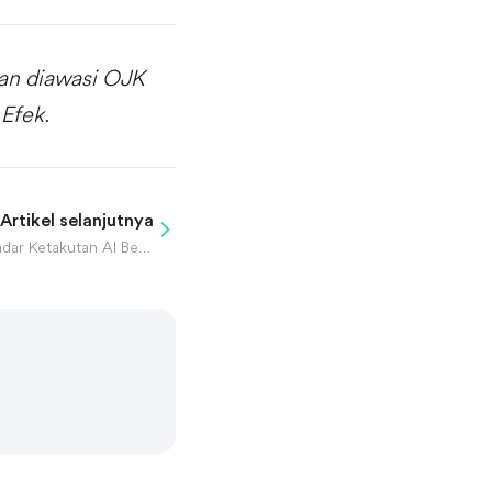
dan diawasi OJK
Efek.
Artikel selanjutnya
Rebound Saham Software: Pasar Sadar Ketakutan AI Berlebihan?