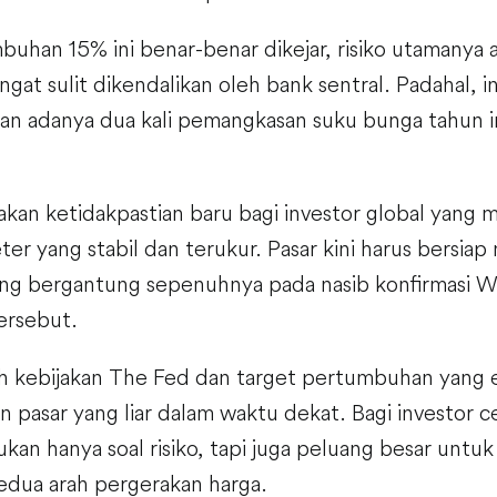
buhan 15% ini benar-benar dikejar, risiko utamanya 
angat sulit dikendalikan oleh bank sentral. Padahal, in
n adanya dua kali pemangkasan suku bunga tahun i
takan ketidakpastian baru bagi investor global yang
r yang stabil dan terukur. Pasar kini harus bersia
 yang bergantung sepenuhnya pada nasib konfirmasi Wa
tersebut.
ah kebijakan The Fed dan target pertumbuhan yang e
pasar yang liar dalam waktu dekat. Bagi investor cer
 bukan hanya soal risiko, tapi juga peluang besar unt
edua arah pergerakan harga.