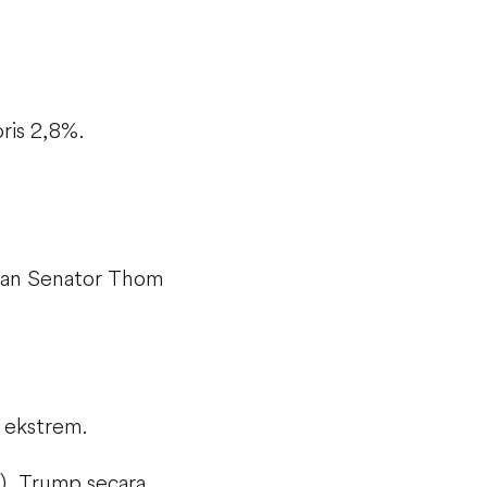
ris 2,8%.
ngan Senator Thom
g ekstrem.
), Trump secara