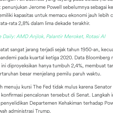
penunjukan Jerome Powell sebelumnya sebagai kesa
miliki kapasitas untuk memacu ekonomi jauh lebih 
rata-rata 2,8% dalam lima dekade terakhir.
 Daily: AMD Anjlok, Palantir Meroket, Rotasi AI
catat sangat jarang terjadi sejak tahun 1950-an, kec
pandemi pada kuartal ketiga 2020. Data Bloomberg
 ini diproyeksikan hanya tumbuh 2,4%, membuat ta
pertaruhan besar menjelang pemilu paruh waktu.
h menuju kursi The Fed tidak mulus karena Senator 
 konfirmasi pencalonan tersebut di Senat. Langkah i
s penyelidikan Departemen Kehakiman terhadap Pow
wah administrasi Trump.