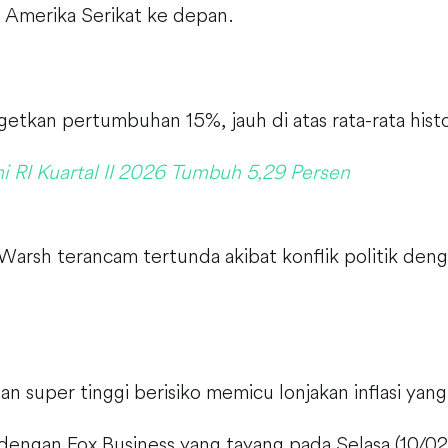
 Amerika Serikat ke depan.
tkan pertumbuhan 15%, jauh di atas rata-rata histo
 RI Kuartal II 2026 Tumbuh 5,29 Persen
Warsh terancam tertunda akibat konflik politik de
 super tinggi berisiko memicu lonjakan inflasi yan
engan Fox Business yang tayang pada Selasa (10/02