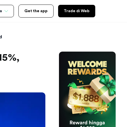
a
Get the app
Trade di Web
d
15%,