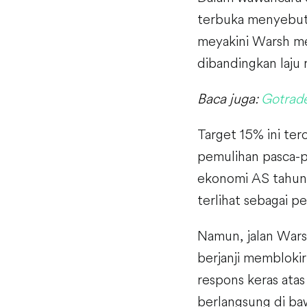
terbuka menyebut 
meyakini Warsh me
dibandingkan laju 
Baca juga:
Gotrade
Target 15% ini ter
pemulihan pasca-
ekonomi AS tahun
terlihat sebagai 
Namun, jalan Wars
berjanji memblokir
respons keras ata
berlangsung di ba