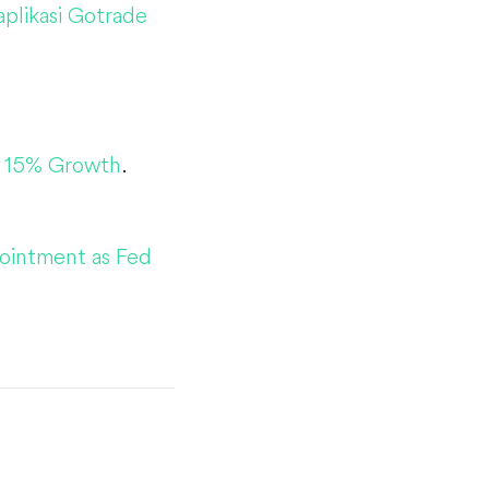
plikasi Gotrade
t 15% Growth
.
pointment as Fed