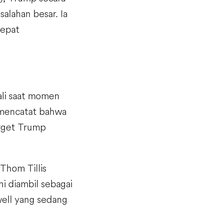
lahan besar. Ia
cepat
uali saat momen
 mencatat bahwa
rget Trump
Thom Tillis
ni diambil sebagai
ell yang sedang