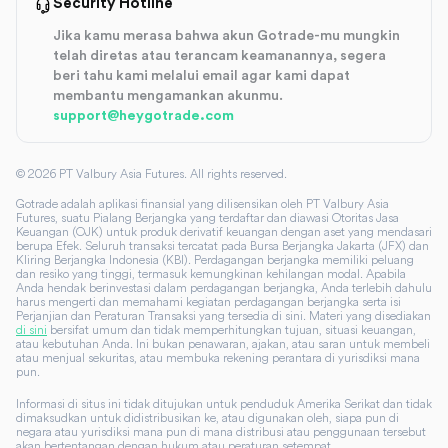
Security Hotline
Jika kamu merasa bahwa akun Gotrade-mu mungkin
telah diretas atau terancam keamanannya, segera
beri tahu kami melalui email agar kami dapat
membantu mengamankan akunmu.
support@heygotrade.com
©
2026
PT Valbury Asia Futures. All rights reserved.
Gotrade adalah aplikasi finansial yang dilisensikan oleh PT Valbury Asia
Futures, suatu Pialang Berjangka yang terdaftar dan diawasi Otoritas Jasa
Keuangan (OJK) untuk produk derivatif keuangan dengan aset yang mendasari
berupa Efek. Seluruh transaksi tercatat pada Bursa Berjangka Jakarta (JFX) dan
Kliring Berjangka Indonesia (KBI). Perdagangan berjangka memiliki peluang
dan resiko yang tinggi, termasuk kemungkinan kehilangan modal. Apabila
Anda hendak berinvestasi dalam perdagangan berjangka, Anda terlebih dahulu
harus mengerti dan memahami kegiatan perdagangan berjangka serta isi
Perjanjian dan Peraturan Transaksi yang tersedia di sini. Materi yang disediakan
di sini
bersifat umum dan tidak memperhitungkan tujuan, situasi keuangan,
atau kebutuhan Anda. Ini bukan penawaran, ajakan, atau saran untuk membeli
atau menjual sekuritas, atau membuka rekening perantara di yurisdiksi mana
pun.
Informasi di situs ini tidak ditujukan untuk penduduk Amerika Serikat dan tidak
dimaksudkan untuk didistribusikan ke, atau digunakan oleh, siapa pun di
negara atau yurisdiksi mana pun di mana distribusi atau penggunaan tersebut
akan bertentangan dengan hukum atau peraturan setempat.