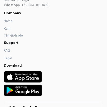
dan Tertib Niaga
WhatsApp: +62 853-1111-1010
Company
Home
Karir
Tim Gotrade
Support
FAQ
Legal
Download