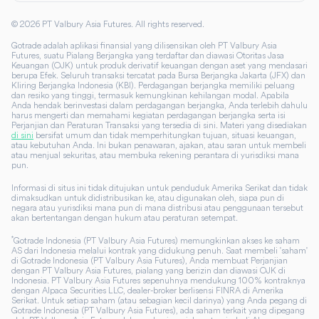
©
2026
PT Valbury Asia Futures. All rights reserved.
Gotrade adalah aplikasi finansial yang dilisensikan oleh PT Valbury Asia
Futures, suatu Pialang Berjangka yang terdaftar dan diawasi Otoritas Jasa
Keuangan (OJK) untuk produk derivatif keuangan dengan aset yang mendasari
berupa Efek. Seluruh transaksi tercatat pada Bursa Berjangka Jakarta (JFX) dan
Kliring Berjangka Indonesia (KBI). Perdagangan berjangka memiliki peluang
dan resiko yang tinggi, termasuk kemungkinan kehilangan modal. Apabila
Anda hendak berinvestasi dalam perdagangan berjangka, Anda terlebih dahulu
harus mengerti dan memahami kegiatan perdagangan berjangka serta isi
Perjanjian dan Peraturan Transaksi yang tersedia di sini. Materi yang disediakan
di sini
bersifat umum dan tidak memperhitungkan tujuan, situasi keuangan,
atau kebutuhan Anda. Ini bukan penawaran, ajakan, atau saran untuk membeli
atau menjual sekuritas, atau membuka rekening perantara di yurisdiksi mana
pun.
Informasi di situs ini tidak ditujukan untuk penduduk Amerika Serikat dan tidak
dimaksudkan untuk didistribusikan ke, atau digunakan oleh, siapa pun di
negara atau yurisdiksi mana pun di mana distribusi atau penggunaan tersebut
akan bertentangan dengan hukum atau peraturan setempat.
*
Gotrade Indonesia (PT Valbury Asia Futures) memungkinkan akses ke saham
AS dari Indonesia melalui kontrak yang didukung penuh. Saat membeli 'saham'
di Gotrade Indonesia (PT Valbury Asia Futures), Anda membuat Perjanjian
dengan PT Valbury Asia Futures, pialang yang berizin dan diawasi OJK di
Indonesia. PT Valbury Asia Futures sepenuhnya mendukung 100% kontraknya
dengan Alpaca Securities LLC, dealer-broker berlisensi FINRA di Amerika
Serikat. Untuk setiap saham (atau sebagian kecil darinya) yang Anda pegang di
Gotrade Indonesia (PT Valbury Asia Futures), ada saham terkait yang dipegang