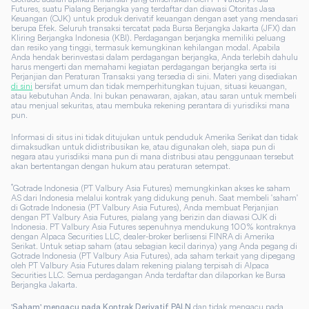
Futures, suatu Pialang Berjangka yang terdaftar dan diawasi Otoritas Jasa
Keuangan (OJK) untuk produk derivatif keuangan dengan aset yang mendasari
berupa Efek. Seluruh transaksi tercatat pada Bursa Berjangka Jakarta (JFX) dan
Kliring Berjangka Indonesia (KBI). Perdagangan berjangka memiliki peluang
dan resiko yang tinggi, termasuk kemungkinan kehilangan modal. Apabila
Anda hendak berinvestasi dalam perdagangan berjangka, Anda terlebih dahulu
harus mengerti dan memahami kegiatan perdagangan berjangka serta isi
Perjanjian dan Peraturan Transaksi yang tersedia di sini. Materi yang disediakan
di sini
bersifat umum dan tidak memperhitungkan tujuan, situasi keuangan,
atau kebutuhan Anda. Ini bukan penawaran, ajakan, atau saran untuk membeli
atau menjual sekuritas, atau membuka rekening perantara di yurisdiksi mana
pun.
Informasi di situs ini tidak ditujukan untuk penduduk Amerika Serikat dan tidak
dimaksudkan untuk didistribusikan ke, atau digunakan oleh, siapa pun di
negara atau yurisdiksi mana pun di mana distribusi atau penggunaan tersebut
akan bertentangan dengan hukum atau peraturan setempat.
*
Gotrade Indonesia (PT Valbury Asia Futures) memungkinkan akses ke saham
AS dari Indonesia melalui kontrak yang didukung penuh. Saat membeli 'saham'
di Gotrade Indonesia (PT Valbury Asia Futures), Anda membuat Perjanjian
dengan PT Valbury Asia Futures, pialang yang berizin dan diawasi OJK di
Indonesia. PT Valbury Asia Futures sepenuhnya mendukung 100% kontraknya
dengan Alpaca Securities LLC, dealer-broker berlisensi FINRA di Amerika
Serikat. Untuk setiap saham (atau sebagian kecil darinya) yang Anda pegang di
Gotrade Indonesia (PT Valbury Asia Futures), ada saham terkait yang dipegang
oleh PT Valbury Asia Futures dalam rekening pialang terpisah di Alpaca
Securities LLC. Semua perdagangan Anda terdaftar dan dilaporkan ke Bursa
Berjangka Jakarta.
dan tidak mengacu pada
'Saham' mengacu pada Kontrak Derivatif PALN