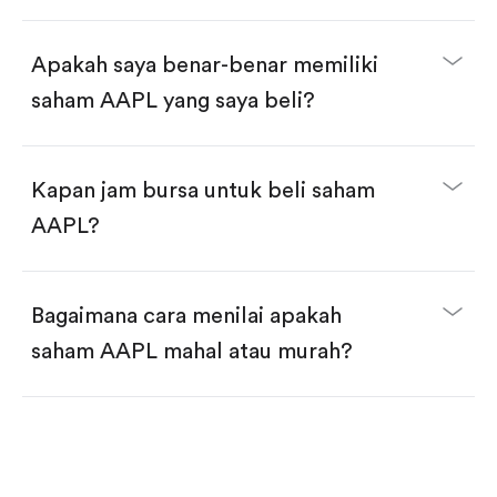
selesai!
Apakah saya benar-benar memiliki
saham AAPL yang saya beli?
Kapan jam bursa untuk beli saham
AAPL?
Bagaimana cara menilai apakah
saham AAPL mahal atau murah?
Bandingkan valuasi (mis. P/E, P/S) dengan rata-rata
historis atau kompetitor.