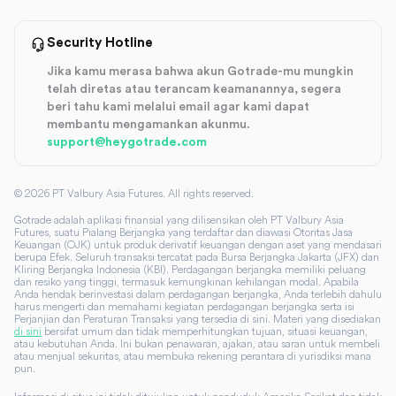
Security Hotline
Jika kamu merasa bahwa akun Gotrade-mu mungkin
telah diretas atau terancam keamanannya, segera
beri tahu kami melalui email agar kami dapat
membantu mengamankan akunmu.
support@heygotrade.com
©
2026
PT Valbury Asia Futures. All rights reserved.
Gotrade adalah aplikasi finansial yang dilisensikan oleh PT Valbury Asia
Futures, suatu Pialang Berjangka yang terdaftar dan diawasi Otoritas Jasa
Keuangan (OJK) untuk produk derivatif keuangan dengan aset yang mendasari
berupa Efek. Seluruh transaksi tercatat pada Bursa Berjangka Jakarta (JFX) dan
Kliring Berjangka Indonesia (KBI). Perdagangan berjangka memiliki peluang
dan resiko yang tinggi, termasuk kemungkinan kehilangan modal. Apabila
Anda hendak berinvestasi dalam perdagangan berjangka, Anda terlebih dahulu
harus mengerti dan memahami kegiatan perdagangan berjangka serta isi
Perjanjian dan Peraturan Transaksi yang tersedia di sini. Materi yang disediakan
di sini
bersifat umum dan tidak memperhitungkan tujuan, situasi keuangan,
atau kebutuhan Anda. Ini bukan penawaran, ajakan, atau saran untuk membeli
atau menjual sekuritas, atau membuka rekening perantara di yurisdiksi mana
pun.