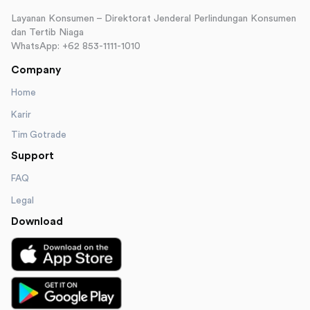
Layanan Konsumen – Direktorat Jenderal Perlindungan Konsumen
dan Tertib Niaga
WhatsApp: +62 853-1111-1010
Company
Home
Karir
Tim Gotrade
Support
FAQ
Legal
Download