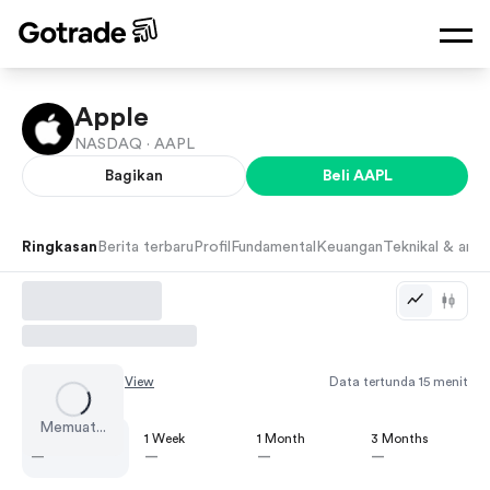
Apple
NASDAQ ·
AAPL
Bagikan
Beli
AAPL
Ringkasan
Berita terbaru
Profil
Fundamental
Keuangan
Teknikal & anali
Chart by
TradingView
Data tertunda 15 menit
Memuat...
1 Day
1 Week
1 Month
3 Months
—
—
—
—