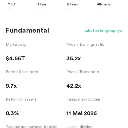
YTD
1 Year
5 Years
All-Time
—
—
—
—
Fundamental
Lihat selengkapnya
Market cap
Price / Earnings ratio
$4.56T
35.2x
Price / Sales ratio
Price / Book ratio
9.7x
42.2x
Return on assets
Tanggal ex-dividen
0.3%
11 Mei 2026
Tanggal pembayaran terakhir
Jumlah dividen