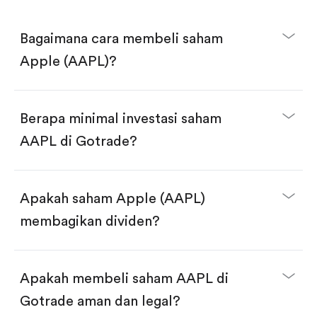
Bagaimana cara membeli saham
Apple (AAPL)?
Berapa minimal investasi saham
AAPL di Gotrade?
Download aplikasi Gotrade di App Store atau Play
Store.
Buka akun dan selesaikan KYC.
Apakah saham Apple (AAPL)
Lakukan deposit.
Cari kode "AAPL", lalu klik "Trade".
membagikan dividen?
Klik tombol "Buy".
Masukkan jumlah saham yang akan dibeli, terdapat
dua pilihan:
Beli saham AAPL per jumlah saham.
Apakah membeli saham AAPL di
Beli saham secara fractional dalam jumlah
dollar, bisa mulai dari $1.
Gotrade aman dan legal?
Swipe up untuk konfirmasi order, pembelian