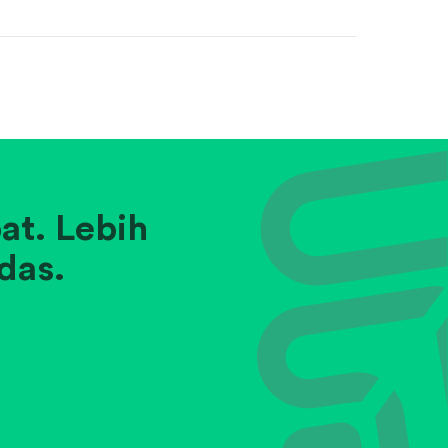
at. Lebih
das.