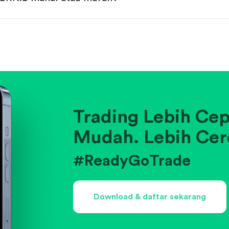
gan rata-rata historis atau kompetitor.
a.
usahaan di industrinya.
Trading Lebih Cep
Mudah. Lebih Cer
#ReadyGoTrade
Download & daftar sekarang