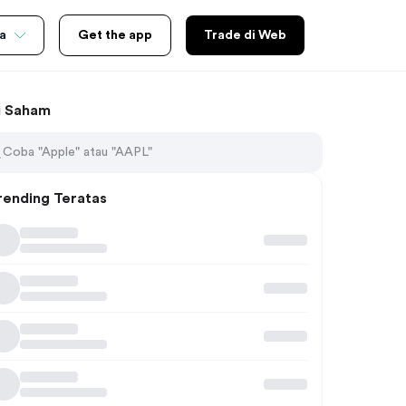
a
Get the app
Trade di Web
i Saham
rending Teratas