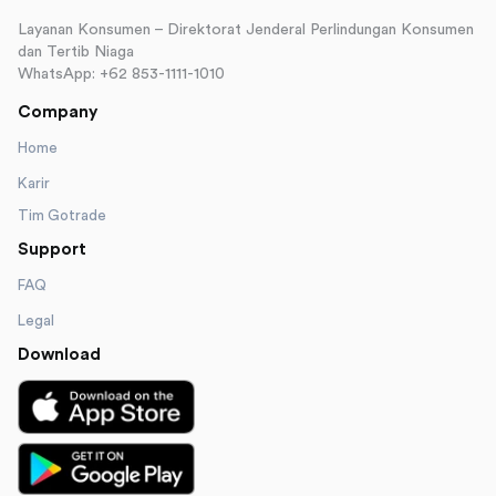
Layanan Konsumen – Direktorat Jenderal Perlindungan Konsumen
dan Tertib Niaga
WhatsApp: +62 853-1111-1010
Company
Home
Karir
Tim Gotrade
Support
FAQ
Legal
Download