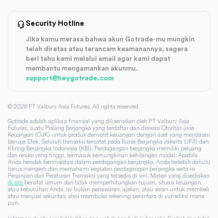
Security Hotline
Jika kamu merasa bahwa akun Gotrade-mu mungkin
telah diretas atau terancam keamanannya, segera
beri tahu kami melalui email agar kami dapat
membantu mengamankan akunmu.
support@heygotrade.com
©
2026
PT Valbury Asia Futures. All rights reserved.
Gotrade adalah aplikasi finansial yang dilisensikan oleh PT Valbury Asia
Futures, suatu Pialang Berjangka yang terdaftar dan diawasi Otoritas Jasa
Keuangan (OJK) untuk produk derivatif keuangan dengan aset yang mendasari
berupa Efek. Seluruh transaksi tercatat pada Bursa Berjangka Jakarta (JFX) dan
Kliring Berjangka Indonesia (KBI). Perdagangan berjangka memiliki peluang
dan resiko yang tinggi, termasuk kemungkinan kehilangan modal. Apabila
Anda hendak berinvestasi dalam perdagangan berjangka, Anda terlebih dahulu
harus mengerti dan memahami kegiatan perdagangan berjangka serta isi
Perjanjian dan Peraturan Transaksi yang tersedia di sini. Materi yang disediakan
di sini
bersifat umum dan tidak memperhitungkan tujuan, situasi keuangan,
atau kebutuhan Anda. Ini bukan penawaran, ajakan, atau saran untuk membeli
atau menjual sekuritas, atau membuka rekening perantara di yurisdiksi mana
pun.