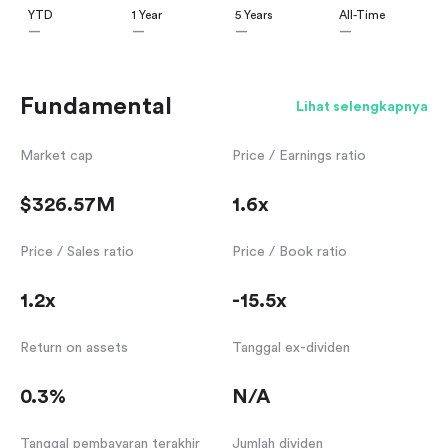
YTD
1 Year
5 Years
All-Time
—
—
—
—
Fundamental
Lihat selengkapnya
Market cap
Price / Earnings ratio
$326.57M
1.6x
Price / Sales ratio
Price / Book ratio
1.2x
-15.5x
Return on assets
Tanggal ex-dividen
0.3%
N/A
Tanggal pembayaran terakhir
Jumlah dividen