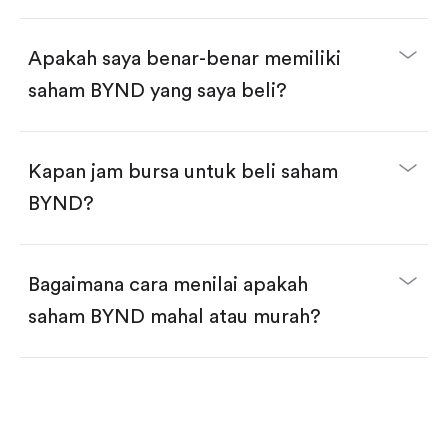
selesai!
Apakah saya benar-benar memiliki
saham BYND yang saya beli?
Kapan jam bursa untuk beli saham
BYND?
Bagaimana cara menilai apakah
saham BYND mahal atau murah?
Bandingkan valuasi (mis. P/E, P/S) dengan rata-rata
historis atau kompetitor.