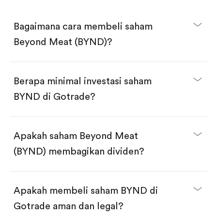
Bagaimana cara membeli saham
Beyond Meat (BYND)?
Berapa minimal investasi saham
BYND di Gotrade?
Download aplikasi Gotrade di App Store atau Play
Store.
Buka akun dan selesaikan KYC.
Apakah saham Beyond Meat
Lakukan deposit.
Cari kode "BYND", lalu klik "Trade".
(BYND) membagikan dividen?
Klik tombol "Buy".
Masukkan jumlah saham yang akan dibeli, terdapat
dua pilihan:
Beli saham BYND per jumlah saham.
Apakah membeli saham BYND di
Beli saham secara fractional dalam jumlah
dollar, bisa mulai dari $1.
Gotrade aman dan legal?
Swipe up untuk konfirmasi order, pembelian