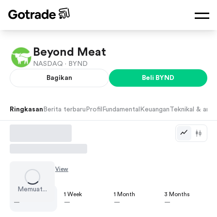
Beyond Meat
NASDAQ ·
BYND
Bagikan
Beli
BYND
Ringkasan
Berita terbaru
Profil
Fundamental
Keuangan
Teknikal & anali
Chart by
TradingView
Memuat...
1 Day
1 Week
1 Month
3 Months
—
—
—
—