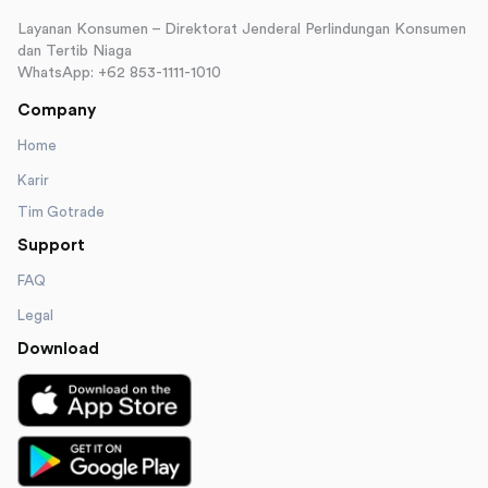
Layanan Konsumen – Direktorat Jenderal Perlindungan Konsumen
dan Tertib Niaga
WhatsApp: +62 853-1111-1010
Company
Home
Karir
Tim Gotrade
Support
FAQ
Legal
Download