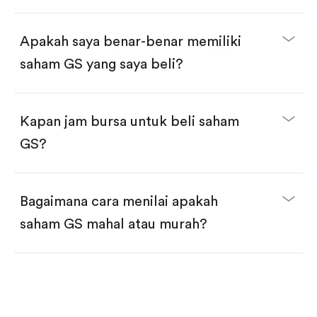
selesai!
Apakah saya benar-benar memiliki
saham GS yang saya beli?
Kapan jam bursa untuk beli saham
GS?
Bagaimana cara menilai apakah
saham GS mahal atau murah?
Bandingkan valuasi (mis. P/E, P/S) dengan rata-rata
historis atau kompetitor.