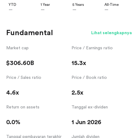
YTD
1 Year
5 Years
All-Time
—
—
—
—
Fundamental
Lihat selengkapnya
Market cap
Price / Earnings ratio
$306.60B
15.3x
Price / Sales ratio
Price / Book ratio
4.6x
2.5x
Return on assets
Tanggal ex-dividen
0.0%
1 Jun 2026
Tanggal pembayaran terakhir
Jumlah dividen