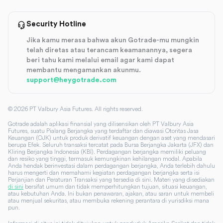
Security Hotline
Jika kamu merasa bahwa akun Gotrade-mu mungkin
telah diretas atau terancam keamanannya, segera
beri tahu kami melalui email agar kami dapat
membantu mengamankan akunmu.
support@heygotrade.com
©
2026
PT Valbury Asia Futures. All rights reserved.
Gotrade adalah aplikasi finansial yang dilisensikan oleh PT Valbury Asia
Futures, suatu Pialang Berjangka yang terdaftar dan diawasi Otoritas Jasa
Keuangan (OJK) untuk produk derivatif keuangan dengan aset yang mendasari
berupa Efek. Seluruh transaksi tercatat pada Bursa Berjangka Jakarta (JFX) dan
Kliring Berjangka Indonesia (KBI). Perdagangan berjangka memiliki peluang
dan resiko yang tinggi, termasuk kemungkinan kehilangan modal. Apabila
Anda hendak berinvestasi dalam perdagangan berjangka, Anda terlebih dahulu
harus mengerti dan memahami kegiatan perdagangan berjangka serta isi
Perjanjian dan Peraturan Transaksi yang tersedia di sini. Materi yang disediakan
di sini
bersifat umum dan tidak memperhitungkan tujuan, situasi keuangan,
atau kebutuhan Anda. Ini bukan penawaran, ajakan, atau saran untuk membeli
atau menjual sekuritas, atau membuka rekening perantara di yurisdiksi mana
pun.