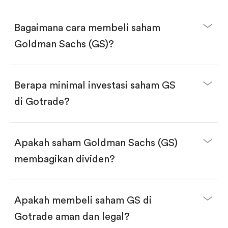
Bagaimana cara membeli saham
Goldman Sachs (GS)?
Berapa minimal investasi saham GS
di Gotrade?
Download aplikasi Gotrade di App Store atau Play
Store.
Buka akun dan selesaikan KYC.
Apakah saham Goldman Sachs (GS)
Lakukan deposit.
Cari kode "GS", lalu klik "Trade".
membagikan dividen?
Klik tombol "Buy".
Masukkan jumlah saham yang akan dibeli, terdapat
dua pilihan:
Beli saham GS per jumlah saham.
Apakah membeli saham GS di
Beli saham secara fractional dalam jumlah
dollar, bisa mulai dari $1.
Gotrade aman dan legal?
Swipe up untuk konfirmasi order, pembelian