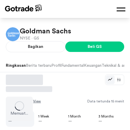
Goldman Sachs
NYSE ·
GS
Bagikan
Beli
GS
Ringkasan
Berita terbaru
Profil
Fundamental
Keuangan
Teknikal & anali
Chart by
TradingView
Data tertunda 15 menit
Memuat...
1 Day
1 Week
1 Month
3 Months
—
—
—
—