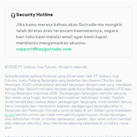
Security Hotline
Jika kamu merasa bahwa akun Gotrade-mu mungkin
telah diretas atau terancam keamanannya, segera
beri tahu kami melalui email agar kami dapat
membantu mengamankan akunmu.
support@heygotrade.com
©
2026
PT Valbury Asia Futures. All rights reserved.
Gotrade adalah aplikasi finansial yang dilisensikan oleh PT Valbury Asia
Futures, suatu Pialang Berjangka yang terdaftar dan diawasi Otoritas Jasa
Keuangan (OJK) untuk produk derivatif keuangan dengan aset yang mendasari
berupa Efek. Seluruh transaksi tercatat pada Bursa Berjangka Jakarta (JFX) dan
Kliring Berjangka Indonesia (KBI). Perdagangan berjangka memiliki peluang
dan resiko yang tinggi, termasuk kemungkinan kehilangan modal. Apabila
Anda hendak berinvestasi dalam perdagangan berjangka, Anda terlebih dahulu
harus mengerti dan memahami kegiatan perdagangan berjangka serta isi
Perjanjian dan Peraturan Transaksi yang tersedia di sini. Materi yang disediakan
di sini
bersifat umum dan tidak memperhitungkan tujuan, situasi keuangan,
atau kebutuhan Anda. Ini bukan penawaran, ajakan, atau saran untuk membeli
atau menjual sekuritas, atau membuka rekening perantara di yurisdiksi mana
pun.