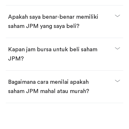
selesai!
Apakah saya benar-benar memiliki
saham JPM yang saya beli?
Kapan jam bursa untuk beli saham
JPM?
Bagaimana cara menilai apakah
saham JPM mahal atau murah?
Bandingkan valuasi (mis. P/E, P/S) dengan rata-rata
historis atau kompetitor.