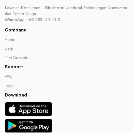
Layanan Konsumen – Direktorat Jenderal Perlindungan Konsumen
dan Tertib Niaga
WhatsApp: +62 853-1111-1010
Company
Home
Karir
Tim Gotrade
Support
FAQ
Legal
Download