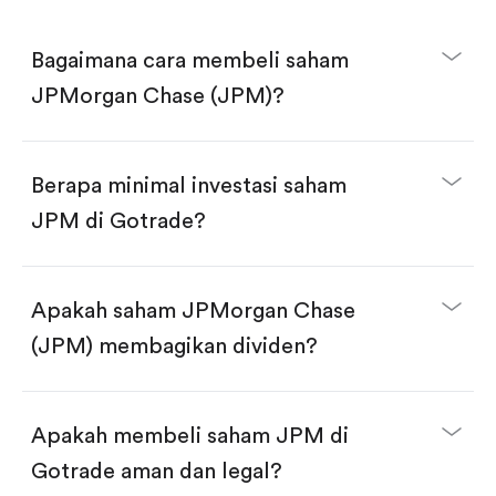
Bagaimana cara membeli saham
JPMorgan Chase (JPM)?
Berapa minimal investasi saham
JPM di Gotrade?
Download aplikasi Gotrade di App Store atau Play
Store.
Buka akun dan selesaikan KYC.
Apakah saham JPMorgan Chase
Lakukan deposit.
Cari kode "JPM", lalu klik "Trade".
(JPM) membagikan dividen?
Klik tombol "Buy".
Masukkan jumlah saham yang akan dibeli, terdapat
dua pilihan:
Beli saham JPM per jumlah saham.
Apakah membeli saham JPM di
Beli saham secara fractional dalam jumlah
dollar, bisa mulai dari $1.
Gotrade aman dan legal?
Swipe up untuk konfirmasi order, pembelian