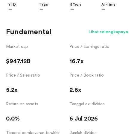
YTD
1 Year
5 Years
All-Time
—
—
—
—
Fundamental
Lihat selengkapnya
Market cap
Price / Earnings ratio
$947.12B
16.7x
Price / Sales ratio
Price / Book ratio
5.2x
2.6x
Return on assets
Tanggal ex-dividen
0.0%
6 Jul 2026
Tanggal pembayaran terakhir
Jumlah dividen