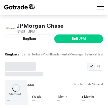
JPMorgan Chase
NYSE ·
JPM
Bagikan
Beli
JPM
Ringkasan
Berita terbaru
Profil
Fundamental
Keuangan
Teknikal & anali
Chart by
TradingView
Data tertunda 15 menit
Memuat...
1 Day
1 Week
1 Month
3 Months
—
—
—
—