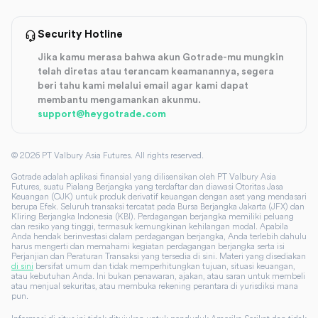
Security Hotline
Jika kamu merasa bahwa akun Gotrade-mu mungkin
telah diretas atau terancam keamanannya, segera
beri tahu kami melalui email agar kami dapat
membantu mengamankan akunmu.
support@heygotrade.com
©
2026
PT Valbury Asia Futures. All rights reserved.
Gotrade adalah aplikasi finansial yang dilisensikan oleh PT Valbury Asia
Futures, suatu Pialang Berjangka yang terdaftar dan diawasi Otoritas Jasa
Keuangan (OJK) untuk produk derivatif keuangan dengan aset yang mendasari
berupa Efek. Seluruh transaksi tercatat pada Bursa Berjangka Jakarta (JFX) dan
Kliring Berjangka Indonesia (KBI). Perdagangan berjangka memiliki peluang
dan resiko yang tinggi, termasuk kemungkinan kehilangan modal. Apabila
Anda hendak berinvestasi dalam perdagangan berjangka, Anda terlebih dahulu
harus mengerti dan memahami kegiatan perdagangan berjangka serta isi
Perjanjian dan Peraturan Transaksi yang tersedia di sini. Materi yang disediakan
di sini
bersifat umum dan tidak memperhitungkan tujuan, situasi keuangan,
atau kebutuhan Anda. Ini bukan penawaran, ajakan, atau saran untuk membeli
atau menjual sekuritas, atau membuka rekening perantara di yurisdiksi mana
pun.