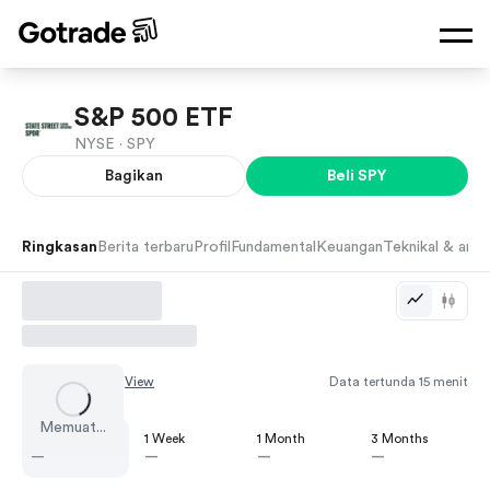
S&P 500 ETF
NYSE ·
SPY
Bagikan
Beli
SPY
Ringkasan
Berita terbaru
Profil
Fundamental
Keuangan
Teknikal & anali
Chart by
TradingView
Data tertunda 15 menit
Memuat...
1 Day
1 Week
1 Month
3 Months
—
—
—
—