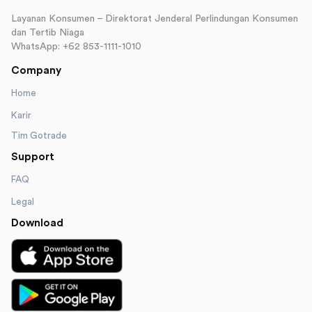
Layanan Konsumen – Direktorat Jenderal Perlindungan Konsumen
dan Tertib Niaga
WhatsApp: +62 853-1111-1010
Company
Home
Karir
Tim Gotrade
Support
FAQ
Legal
Download