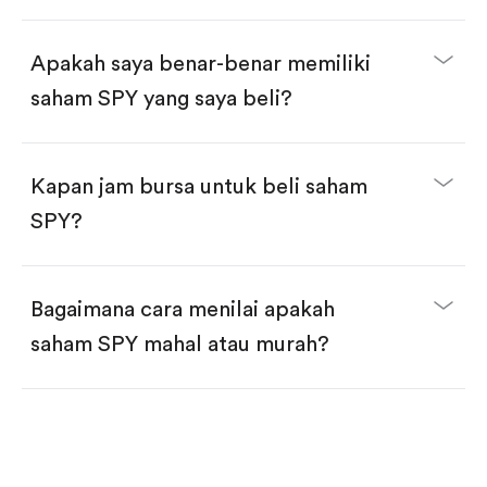
selesai!
Apakah saya benar-benar memiliki
saham SPY yang saya beli?
Kapan jam bursa untuk beli saham
SPY?
Bagaimana cara menilai apakah
saham SPY mahal atau murah?
Bandingkan valuasi (mis. P/E, P/S) dengan rata-rata
historis atau kompetitor.