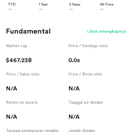
YTD
1 Year
5 Years
All-Time
—
—
—
—
Fundamental
Lihat selengkapnya
Market cap
Price / Earnings ratio
$467.23B
0.0x
Price / Sales ratio
Price / Book ratio
N/A
N/A
Return on assets
Tanggal ex-dividen
N/A
N/A
Tanggal pembayaran terakhir
Jumlah dividen