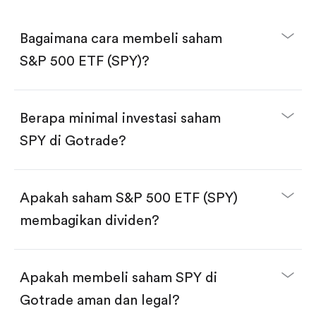
Bagaimana cara membeli saham
S&P 500 ETF (SPY)?
Berapa minimal investasi saham
SPY di Gotrade?
Download aplikasi Gotrade di App Store atau Play
Store.
Buka akun dan selesaikan KYC.
Apakah saham S&P 500 ETF (SPY)
Lakukan deposit.
Cari kode "SPY", lalu klik "Trade".
membagikan dividen?
Klik tombol "Buy".
Masukkan jumlah saham yang akan dibeli, terdapat
dua pilihan:
Beli saham SPY per jumlah saham.
Apakah membeli saham SPY di
Beli saham secara fractional dalam jumlah
dollar, bisa mulai dari $1.
Gotrade aman dan legal?
Swipe up untuk konfirmasi order, pembelian