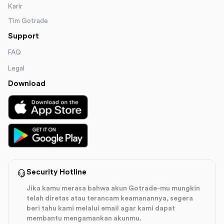
Karir
Tim Gotrade
Support
FAQ
Legal
Download
Security Hotline
Jika kamu merasa bahwa akun Gotrade-mu mungkin
telah diretas atau terancam keamanannya, segera
beri tahu kami melalui email agar kami dapat
membantu mengamankan akunmu.