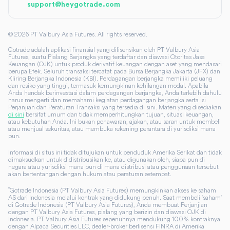
support@heygotrade.com
©
2026
PT Valbury Asia Futures. All rights reserved.
Gotrade adalah aplikasi finansial yang dilisensikan oleh PT Valbury Asia
Futures, suatu Pialang Berjangka yang terdaftar dan diawasi Otoritas Jasa
Keuangan (OJK) untuk produk derivatif keuangan dengan aset yang mendasari
berupa Efek. Seluruh transaksi tercatat pada Bursa Berjangka Jakarta (JFX) dan
Kliring Berjangka Indonesia (KBI). Perdagangan berjangka memiliki peluang
dan resiko yang tinggi, termasuk kemungkinan kehilangan modal. Apabila
Anda hendak berinvestasi dalam perdagangan berjangka, Anda terlebih dahulu
harus mengerti dan memahami kegiatan perdagangan berjangka serta isi
Perjanjian dan Peraturan Transaksi yang tersedia di sini. Materi yang disediakan
di sini
bersifat umum dan tidak memperhitungkan tujuan, situasi keuangan,
atau kebutuhan Anda. Ini bukan penawaran, ajakan, atau saran untuk membeli
atau menjual sekuritas, atau membuka rekening perantara di yurisdiksi mana
pun.
Informasi di situs ini tidak ditujukan untuk penduduk Amerika Serikat dan tidak
dimaksudkan untuk didistribusikan ke, atau digunakan oleh, siapa pun di
negara atau yurisdiksi mana pun di mana distribusi atau penggunaan tersebut
akan bertentangan dengan hukum atau peraturan setempat.
*
Gotrade Indonesia (PT Valbury Asia Futures) memungkinkan akses ke saham
AS dari Indonesia melalui kontrak yang didukung penuh. Saat membeli 'saham'
di Gotrade Indonesia (PT Valbury Asia Futures), Anda membuat Perjanjian
dengan PT Valbury Asia Futures, pialang yang berizin dan diawasi OJK di
Indonesia. PT Valbury Asia Futures sepenuhnya mendukung 100% kontraknya
dengan Alpaca Securities LLC, dealer-broker berlisensi FINRA di Amerika