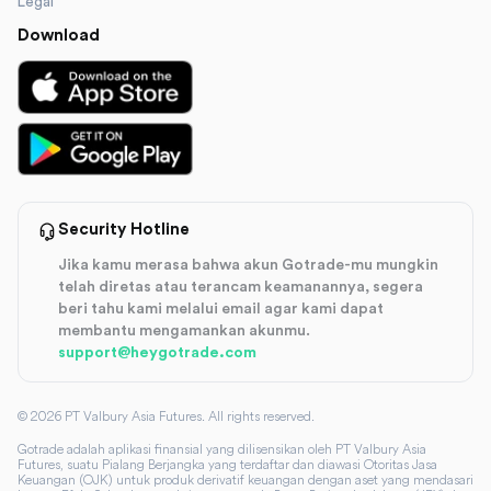
Legal
Download
Security Hotline
Jika kamu merasa bahwa akun Gotrade-mu mungkin
telah diretas atau terancam keamanannya, segera
beri tahu kami melalui email agar kami dapat
membantu mengamankan akunmu.
support@heygotrade.com
©
2026
PT Valbury Asia Futures. All rights reserved.
Gotrade adalah aplikasi finansial yang dilisensikan oleh PT Valbury Asia
Futures, suatu Pialang Berjangka yang terdaftar dan diawasi Otoritas Jasa
Keuangan (OJK) untuk produk derivatif keuangan dengan aset yang mendasari