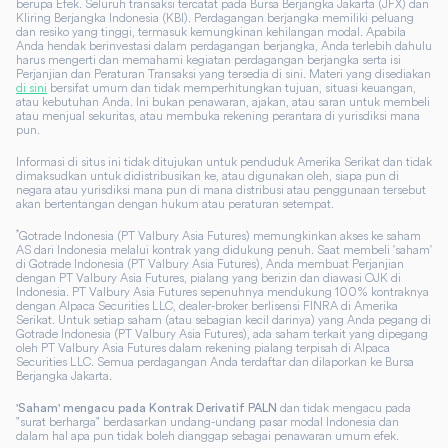
berupa Efek. Seluruh transaksi tercatat pada Bursa Berjangka Jakarta (JFX) dan
Kliring Berjangka Indonesia (KBI). Perdagangan berjangka memiliki peluang
dan resiko yang tinggi, termasuk kemungkinan kehilangan modal. Apabila
Anda hendak berinvestasi dalam perdagangan berjangka, Anda terlebih dahulu
harus mengerti dan memahami kegiatan perdagangan berjangka serta isi
Perjanjian dan Peraturan Transaksi yang tersedia di sini. Materi yang disediakan
di sini
bersifat umum dan tidak memperhitungkan tujuan, situasi keuangan,
atau kebutuhan Anda. Ini bukan penawaran, ajakan, atau saran untuk membeli
atau menjual sekuritas, atau membuka rekening perantara di yurisdiksi mana
pun.
Informasi di situs ini tidak ditujukan untuk penduduk Amerika Serikat dan tidak
dimaksudkan untuk didistribusikan ke, atau digunakan oleh, siapa pun di
negara atau yurisdiksi mana pun di mana distribusi atau penggunaan tersebut
akan bertentangan dengan hukum atau peraturan setempat.
*
Gotrade Indonesia (PT Valbury Asia Futures) memungkinkan akses ke saham
AS dari Indonesia melalui kontrak yang didukung penuh. Saat membeli 'saham'
di Gotrade Indonesia (PT Valbury Asia Futures), Anda membuat Perjanjian
dengan PT Valbury Asia Futures, pialang yang berizin dan diawasi OJK di
Indonesia. PT Valbury Asia Futures sepenuhnya mendukung 100% kontraknya
dengan Alpaca Securities LLC, dealer-broker berlisensi FINRA di Amerika
Serikat. Untuk setiap saham (atau sebagian kecil darinya) yang Anda pegang di
Gotrade Indonesia (PT Valbury Asia Futures), ada saham terkait yang dipegang
oleh PT Valbury Asia Futures dalam rekening pialang terpisah di Alpaca
Securities LLC. Semua perdagangan Anda terdaftar dan dilaporkan ke Bursa
Berjangka Jakarta.
dan tidak mengacu pada
'Saham' mengacu pada Kontrak Derivatif PALN
"surat berharga" berdasarkan undang-undang pasar modal Indonesia dan
dalam hal apa pun tidak boleh dianggap sebagai penawaran umum efek.