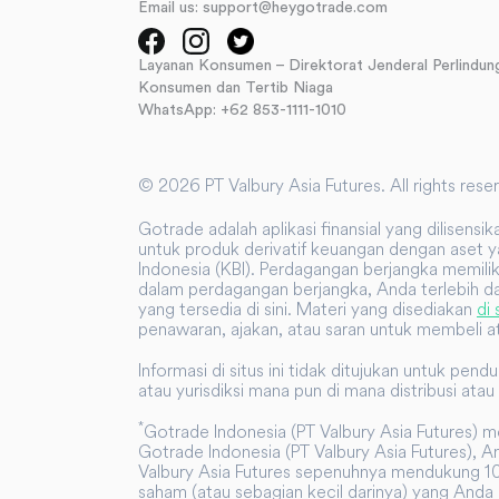
Email us: support@heygotrade.com
Layanan Konsumen – Direktorat Jenderal Perlindun
Konsumen dan Tertib Niaga
WhatsApp: +62 853-1111-1010
©
2026
PT Valbury Asia Futures. All rights rese
Gotrade adalah aplikasi finansial yang dilisens
untuk produk derivatif keuangan dengan aset ya
Indonesia (KBI). Perdagangan berjangka memili
dalam perdagangan berjangka, Anda terlebih da
yang tersedia di sini. Materi yang disediakan
di 
penawaran, ajakan, atau saran untuk membeli at
Informasi di situs ini tidak ditujukan untuk pe
atau yurisdiksi mana pun di mana distribusi a
*
Gotrade Indonesia (PT Valbury Asia Futures) 
Gotrade Indonesia (PT Valbury Asia Futures), A
Valbury Asia Futures sepenuhnya mendukung 100
saham (atau sebagian kecil darinya) yang Anda 