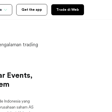
a
Get the app
Trade di Web
engalaman trading
ar Events,
tem
de Indonesia yang
erusahaan saham AS