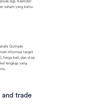
banyak lagi. Kalender
kan saham yang kamu
 analis Gotrade
ati informasi target
, harga beli, dan stop
tikel lengkap yang
kamu
t and trade