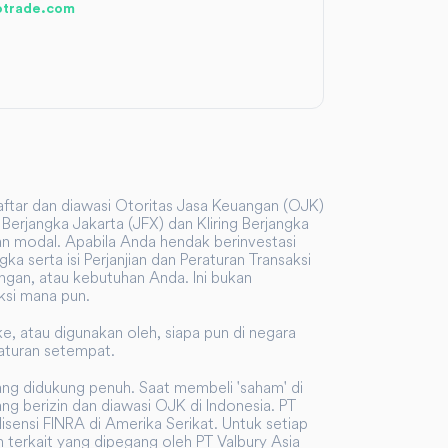
otrade.com
rdaftar dan diawasi Otoritas Jasa Keuangan (OJK)
Berjangka Jakarta (JFX) dan Kliring Berjangka
an modal. Apabila Anda hendak berinvestasi
serta isi Perjanjian dan Peraturan Transaksi
ngan, atau kebutuhan Anda. Ini bukan
ksi mana pun.
ke, atau digunakan oleh, siapa pun di negara
raturan setempat.
ang didukung penuh. Saat membeli 'saham' di
ng berizin dan diawasi OJK di Indonesia. PT
sensi FINRA di Amerika Serikat. Untuk setiap
 terkait yang dipegang oleh PT Valbury Asia