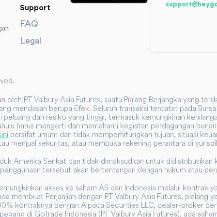
support@heyg
Support
FAQ
gan
Legal
rved.
ikan oleh PT Valbury Asia Futures, suatu Pialang Berjangka yang te
ng mendasari berupa Efek. Seluruh transaksi tercatat pada Bursa 
ki peluang dan resiko yang tinggi, termasuk kemungkinan kehilang
hulu harus mengerti dan memahami kegiatan perdagangan berjangka 
sini
bersifat umum dan tidak memperhitungkan tujuan, situasi keua
au menjual sekuritas, atau membuka rekening perantara di yurisdi
nduduk Amerika Serikat dan tidak dimaksudkan untuk didistribusikan 
tau penggunaan tersebut akan bertentangan dengan hukum atau pe
memungkinkan akses ke saham AS dari Indonesia melalui kontrak y
nda membuat Perjanjian dengan PT Valbury Asia Futures, pialang ya
% kontraknya dengan Alpaca Securities LLC, dealer-broker berli
pegang di Gotrade Indonesia (PT Valbury Asia Futures), ada saham