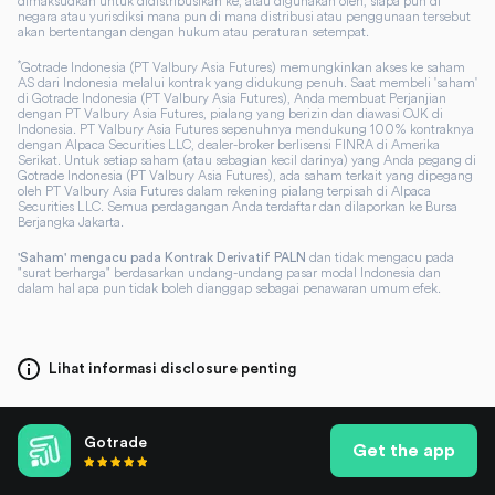
dimaksudkan untuk didistribusikan ke, atau digunakan oleh, siapa pun di
negara atau yurisdiksi mana pun di mana distribusi atau penggunaan tersebut
akan bertentangan dengan hukum atau peraturan setempat.
*
Gotrade Indonesia (PT Valbury Asia Futures) memungkinkan akses ke saham
AS dari Indonesia melalui kontrak yang didukung penuh. Saat membeli 'saham'
di Gotrade Indonesia (PT Valbury Asia Futures), Anda membuat Perjanjian
dengan PT Valbury Asia Futures, pialang yang berizin dan diawasi OJK di
Indonesia. PT Valbury Asia Futures sepenuhnya mendukung 100% kontraknya
dengan Alpaca Securities LLC, dealer-broker berlisensi FINRA di Amerika
Serikat. Untuk setiap saham (atau sebagian kecil darinya) yang Anda pegang di
Gotrade Indonesia (PT Valbury Asia Futures), ada saham terkait yang dipegang
oleh PT Valbury Asia Futures dalam rekening pialang terpisah di Alpaca
Securities LLC. Semua perdagangan Anda terdaftar dan dilaporkan ke Bursa
Berjangka Jakarta.
dan tidak mengacu pada
'Saham' mengacu pada Kontrak Derivatif PALN
"surat berharga" berdasarkan undang-undang pasar modal Indonesia dan
dalam hal apa pun tidak boleh dianggap sebagai penawaran umum efek.
Lihat informasi disclosure penting
Gotrade
Get the app