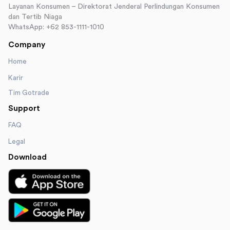
Layanan Konsumen – Direktorat Jenderal Perlindungan Konsumen
dan Tertib Niaga
WhatsApp: +62 853-1111-1010
Company
Home
Karir
Tim Gotrade
Support
FAQ
Legal
Download