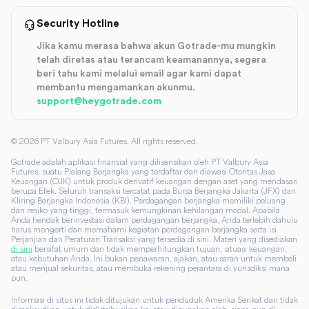
Security Hotline
Jika kamu merasa bahwa akun Gotrade-mu mungkin
telah diretas atau terancam keamanannya, segera
beri tahu kami melalui email agar kami dapat
membantu mengamankan akunmu.
support@heygotrade.com
©
2026
PT Valbury Asia Futures. All rights reserved.
Gotrade adalah aplikasi finansial yang dilisensikan oleh PT Valbury Asia
Futures, suatu Pialang Berjangka yang terdaftar dan diawasi Otoritas Jasa
Keuangan (OJK) untuk produk derivatif keuangan dengan aset yang mendasari
berupa Efek. Seluruh transaksi tercatat pada Bursa Berjangka Jakarta (JFX) dan
Kliring Berjangka Indonesia (KBI). Perdagangan berjangka memiliki peluang
dan resiko yang tinggi, termasuk kemungkinan kehilangan modal. Apabila
Anda hendak berinvestasi dalam perdagangan berjangka, Anda terlebih dahulu
harus mengerti dan memahami kegiatan perdagangan berjangka serta isi
Perjanjian dan Peraturan Transaksi yang tersedia di sini. Materi yang disediakan
di sini
bersifat umum dan tidak memperhitungkan tujuan, situasi keuangan,
atau kebutuhan Anda. Ini bukan penawaran, ajakan, atau saran untuk membeli
atau menjual sekuritas, atau membuka rekening perantara di yurisdiksi mana
pun.
Informasi di situs ini tidak ditujukan untuk penduduk Amerika Serikat dan tidak