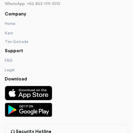
WhatsApp: +62 853-1111-1010
Company
Home
Karir
Tim Gotrade
Support
FAQ
Legal
Download
Security Hotline