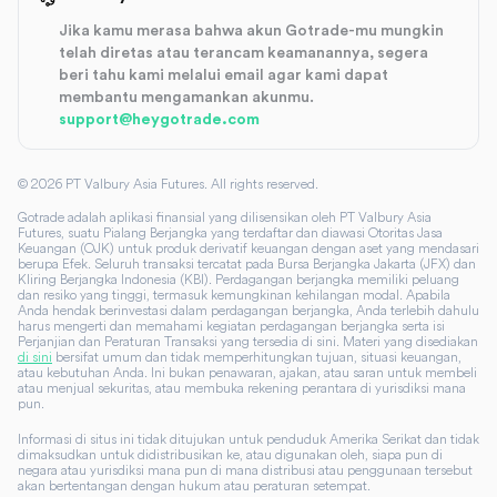
Jika kamu merasa bahwa akun Gotrade-mu mungkin
telah diretas atau terancam keamanannya, segera
beri tahu kami melalui email agar kami dapat
membantu mengamankan akunmu.
support@heygotrade.com
©
2026
PT Valbury Asia Futures. All rights reserved.
Gotrade adalah aplikasi finansial yang dilisensikan oleh PT Valbury Asia
Futures, suatu Pialang Berjangka yang terdaftar dan diawasi Otoritas Jasa
Keuangan (OJK) untuk produk derivatif keuangan dengan aset yang mendasari
berupa Efek. Seluruh transaksi tercatat pada Bursa Berjangka Jakarta (JFX) dan
Kliring Berjangka Indonesia (KBI). Perdagangan berjangka memiliki peluang
dan resiko yang tinggi, termasuk kemungkinan kehilangan modal. Apabila
Anda hendak berinvestasi dalam perdagangan berjangka, Anda terlebih dahulu
harus mengerti dan memahami kegiatan perdagangan berjangka serta isi
Perjanjian dan Peraturan Transaksi yang tersedia di sini. Materi yang disediakan
di sini
bersifat umum dan tidak memperhitungkan tujuan, situasi keuangan,
atau kebutuhan Anda. Ini bukan penawaran, ajakan, atau saran untuk membeli
atau menjual sekuritas, atau membuka rekening perantara di yurisdiksi mana
pun.
Informasi di situs ini tidak ditujukan untuk penduduk Amerika Serikat dan tidak
dimaksudkan untuk didistribusikan ke, atau digunakan oleh, siapa pun di
negara atau yurisdiksi mana pun di mana distribusi atau penggunaan tersebut
akan bertentangan dengan hukum atau peraturan setempat.