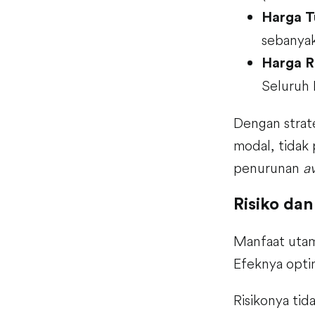
Harga T
sebanyak
Harga R
Seluruh 
Dengan strat
modal, tidak 
penurunan
a
Risiko dan
Manfaat utama
Efeknya opti
Risikonya tid