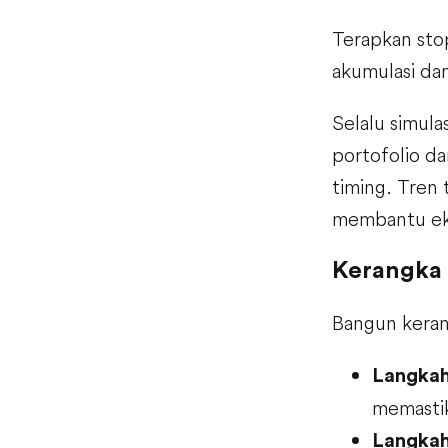
Terapkan stop
akumulasi dan
Selalu simul
portofolio d
timing. Tren
membantu ek
Kerangka
Bangun keran
Langkah
memastik
Langkah