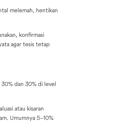
ental melemah, hentikan
nakan, konfirmasi
ata agar tesis tetap
u 30% dan 30% di level
luasi atau kisaran
saham. Umumnya 5–10%