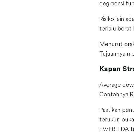
degradasi fu
Risiko lain a
terlalu berat
Menurut prakt
Tujuannya me
Kapan Str
Average down
Contohnya ROI
Pastikan penu
terukur, buka
EV/EBITDA te