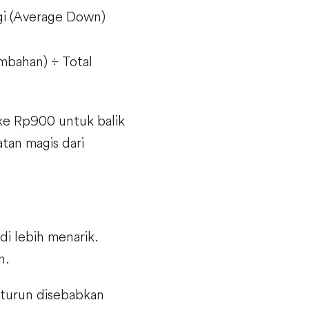
i (Average Down)
mbahan) ÷ Total
 ke Rp900 untuk balik
tan magis dari
di lebih menarik.
n.
n turun disebabkan