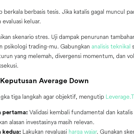
 berkala berbasis tesis. Jika katalis gagal muncul p
 evaluasi keluar.
asikan skenario stres. Uji dampak penurunan tamba
an psikologi trading-mu. Gabungkan
analisis teknikal
s
 turun yang melemah, divergensi momentum, dan vol
sekusi.
 Keputusan Average Down
gka tiga langkah agar objektif, mengutip
Leverage.T
Validasi kembali fundamental dan katalis
 pertama:
an alasan investasinya masih relevan.
Lakukan revaluasi
harga wajar
. Gunakan sken
 kedua: