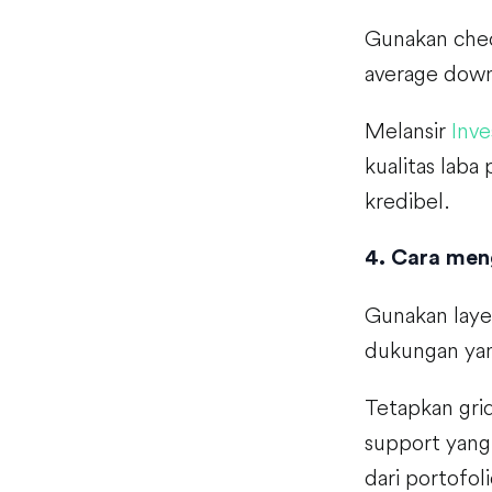
Gunakan chec
average dow
Melansir
Inve
kualitas laba
kredibel.
4. Cara men
Gunakan layer
dukungan yan
Tetapkan grid
support yang
dari portofol