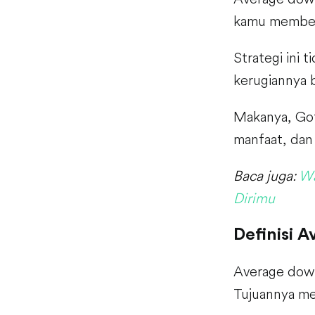
kamu membeli 
Strategi ini 
kerugiannya 
Makanya, Gotr
manfaat, dan 
Baca juga:
Wa
Dirimu
Definisi 
Average down 
Tujuannya me