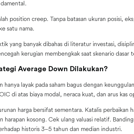
ndamental.
dalah position creep. Tanpa batasan ukuran posisi, ek
 ke satu nama.
ik yang banyak dibahas di literatur investasi, disipli
ncegah kerugian membengkak saat skenario dasar te
ategi Average Down Dilakukan?
 hanya layak pada saham bagus dengan keunggulan k
C di atas biaya modal, neraca kuat, dan arus kas ope
runan harga bersifat sementara. Katalis perbaikan ha
n harapan kosong. Cek ulang valuasi relatif. Bandin
rhadap historis 3–5 tahun dan median industri.