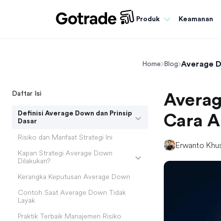
Keamanan
Produk
Average D
Home
Blog
Daftar Isi
Averag
Definisi Average Down dan Prinsip
Cara 
Dasar
Risiko dan Manfaat Strategi Ini
Erwanto Khu
Kapan Strategi Average Down
Dilakukan?
Kerangka Keputusan Average Down
Contoh Saat Average Down Tidak
Layak
Praktik Terbaik Manajemen Risiko