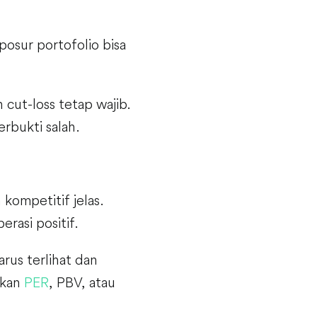
sposur portofolio bisa
n cut-loss tetap wajib.
rbukti salah.
ompetitif jelas.
rasi positif.
rus terlihat dan
gkan
PER
, PBV, atau