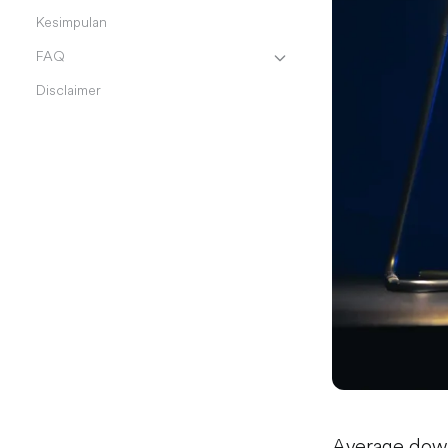
Kesimpulan
FAQ
Disclaimer
Average down 