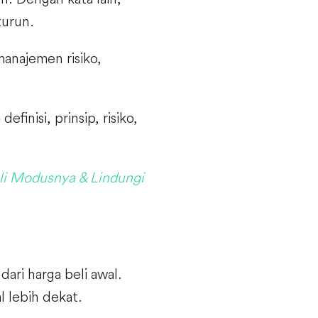
turun.
 manajemen risiko,
inisi, prinsip, risiko,
i Modusnya & Lindungi
ari harga beli awal.
 lebih dekat.