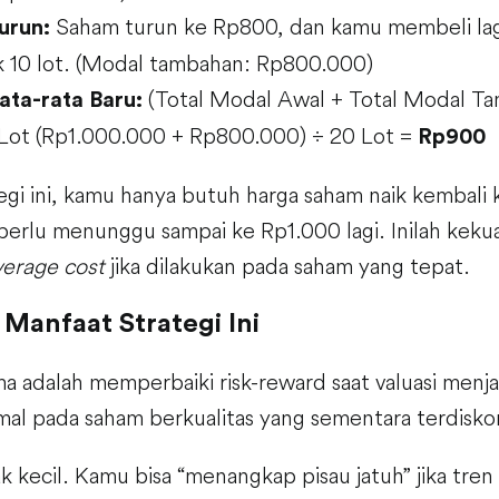
Saham turun ke Rp800, dan kamu membeli lag
urun:
 10 lot. (Modal tambahan: Rp800.000)
(Total Modal Awal + Total Modal Ta
ata-rata Baru:
Lot (Rp1.000.000 + Rp800.000) ÷ 20 Lot =
Rp900
egi ini, kamu hanya butuh harga saham naik kembali
perlu menunggu sampai ke Rp1.000 lagi. Inilah kekua
verage cost
jika dilakukan pada saham yang tepat.
 Manfaat Strategi Ini
 adalah memperbaiki risk-reward saat valuasi menja
mal pada saham berkualitas yang sementara terdisko
ak kecil. Kamu bisa “menangkap pisau jatuh” jika tre