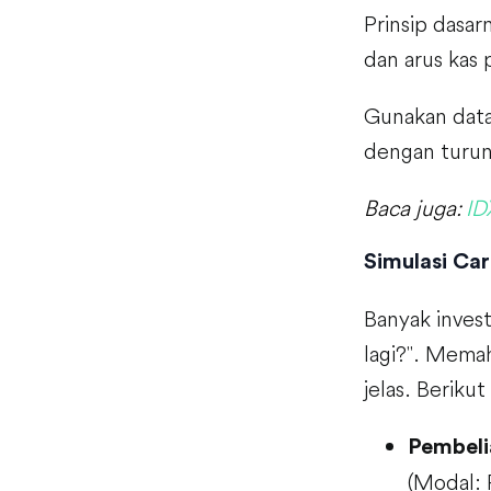
Prinsip dasar
dan arus kas 
Gunakan data
dengan turun
Baca juga:
ID
Simulasi Ca
Banyak invest
lagi?". Memah
jelas. Beriku
Pembeli
(Modal: 