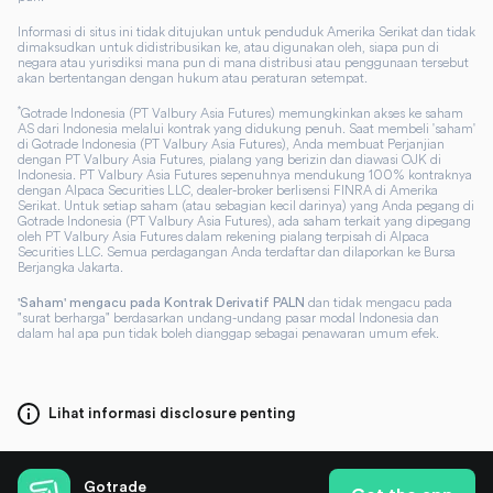
Informasi di situs ini tidak ditujukan untuk penduduk Amerika Serikat dan tidak
dimaksudkan untuk didistribusikan ke, atau digunakan oleh, siapa pun di
negara atau yurisdiksi mana pun di mana distribusi atau penggunaan tersebut
akan bertentangan dengan hukum atau peraturan setempat.
*
Gotrade Indonesia (PT Valbury Asia Futures) memungkinkan akses ke saham
AS dari Indonesia melalui kontrak yang didukung penuh. Saat membeli 'saham'
di Gotrade Indonesia (PT Valbury Asia Futures), Anda membuat Perjanjian
dengan PT Valbury Asia Futures, pialang yang berizin dan diawasi OJK di
Indonesia. PT Valbury Asia Futures sepenuhnya mendukung 100% kontraknya
dengan Alpaca Securities LLC, dealer-broker berlisensi FINRA di Amerika
Serikat. Untuk setiap saham (atau sebagian kecil darinya) yang Anda pegang di
Gotrade Indonesia (PT Valbury Asia Futures), ada saham terkait yang dipegang
oleh PT Valbury Asia Futures dalam rekening pialang terpisah di Alpaca
Securities LLC. Semua perdagangan Anda terdaftar dan dilaporkan ke Bursa
Berjangka Jakarta.
dan tidak mengacu pada
'Saham' mengacu pada Kontrak Derivatif PALN
"surat berharga" berdasarkan undang-undang pasar modal Indonesia dan
dalam hal apa pun tidak boleh dianggap sebagai penawaran umum efek.
Lihat informasi disclosure penting
Gotrade