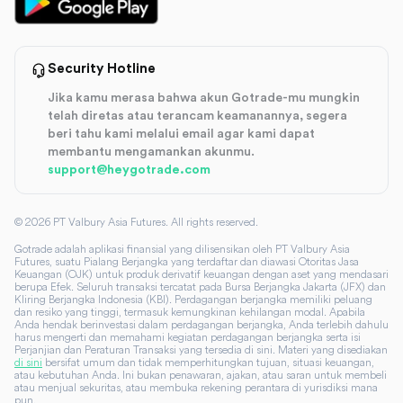
Security Hotline
Jika kamu merasa bahwa akun Gotrade-mu mungkin
telah diretas atau terancam keamanannya, segera
beri tahu kami melalui email agar kami dapat
membantu mengamankan akunmu.
support@heygotrade.com
©
2026
PT Valbury Asia Futures. All rights reserved.
Gotrade adalah aplikasi finansial yang dilisensikan oleh PT Valbury Asia
Futures, suatu Pialang Berjangka yang terdaftar dan diawasi Otoritas Jasa
Keuangan (OJK) untuk produk derivatif keuangan dengan aset yang mendasari
berupa Efek. Seluruh transaksi tercatat pada Bursa Berjangka Jakarta (JFX) dan
Kliring Berjangka Indonesia (KBI). Perdagangan berjangka memiliki peluang
dan resiko yang tinggi, termasuk kemungkinan kehilangan modal. Apabila
Anda hendak berinvestasi dalam perdagangan berjangka, Anda terlebih dahulu
harus mengerti dan memahami kegiatan perdagangan berjangka serta isi
Perjanjian dan Peraturan Transaksi yang tersedia di sini. Materi yang disediakan
di sini
bersifat umum dan tidak memperhitungkan tujuan, situasi keuangan,
atau kebutuhan Anda. Ini bukan penawaran, ajakan, atau saran untuk membeli
atau menjual sekuritas, atau membuka rekening perantara di yurisdiksi mana
pun.