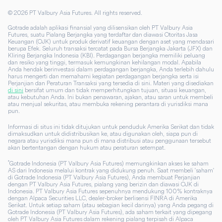
©
2026
PT Valbury Asia Futures. All rights reserved.
Gotrade adalah aplikasi finansial yang dilisensikan oleh PT Valbury Asia
Futures, suatu Pialang Berjangka yang terdaftar dan diawasi Otoritas Jasa
Keuangan (OJK) untuk produk derivatif keuangan dengan aset yang mendasari
berupa Efek. Seluruh transaksi tercatat pada Bursa Berjangka Jakarta (JFX) dan
Kliring Berjangka Indonesia (KBI). Perdagangan berjangka memiliki peluang
dan resiko yang tinggi, termasuk kemungkinan kehilangan modal. Apabila
Anda hendak berinvestasi dalam perdagangan berjangka, Anda terlebih dahulu
harus mengerti dan memahami kegiatan perdagangan berjangka serta isi
Perjanjian dan Peraturan Transaksi yang tersedia di sini. Materi yang disediakan
di sini
bersifat umum dan tidak memperhitungkan tujuan, situasi keuangan,
atau kebutuhan Anda. Ini bukan penawaran, ajakan, atau saran untuk membeli
atau menjual sekuritas, atau membuka rekening perantara di yurisdiksi mana
pun.
Informasi di situs ini tidak ditujukan untuk penduduk Amerika Serikat dan tidak
dimaksudkan untuk didistribusikan ke, atau digunakan oleh, siapa pun di
negara atau yurisdiksi mana pun di mana distribusi atau penggunaan tersebut
akan bertentangan dengan hukum atau peraturan setempat.
*
Gotrade Indonesia (PT Valbury Asia Futures) memungkinkan akses ke saham
AS dari Indonesia melalui kontrak yang didukung penuh. Saat membeli 'saham'
di Gotrade Indonesia (PT Valbury Asia Futures), Anda membuat Perjanjian
dengan PT Valbury Asia Futures, pialang yang berizin dan diawasi OJK di
Indonesia. PT Valbury Asia Futures sepenuhnya mendukung 100% kontraknya
dengan Alpaca Securities LLC, dealer-broker berlisensi FINRA di Amerika
Serikat. Untuk setiap saham (atau sebagian kecil darinya) yang Anda pegang di
Gotrade Indonesia (PT Valbury Asia Futures), ada saham terkait yang dipegang
oleh PT Valbury Asia Futures dalam rekening pialang terpisah di Alpaca