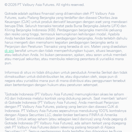
©
2026
PT Valbury Asia Futures. All rights reserved.
Gotrade adalah aplikasi finansial yang dilisensikan oleh PT Valbury Asia
Futures, suatu Pialang Berjangka yang terdaftar dan diawasi Otoritas Jasa
Keuangan (OJK) untuk produk derivatif keuangan dengan aset yang mendasari
berupa Efek. Seluruh transaksi tercatat pada Bursa Berjangka Jakarta (JFX) dan
Kliring Berjangka Indonesia (KBI). Perdagangan berjangka memiliki peluang
dan resiko yang tinggi, termasuk kemungkinan kehilangan modal. Apabila
Anda hendak berinvestasi dalam perdagangan berjangka, Anda terlebih dahulu
harus mengerti dan memahami kegiatan perdagangan berjangka serta isi
Perjanjian dan Peraturan Transaksi yang tersedia di sini. Materi yang disediakan
di sini
bersifat umum dan tidak memperhitungkan tujuan, situasi keuangan,
atau kebutuhan Anda. Ini bukan penawaran, ajakan, atau saran untuk membeli
atau menjual sekuritas, atau membuka rekening perantara di yurisdiksi mana
pun.
Informasi di situs ini tidak ditujukan untuk penduduk Amerika Serikat dan tidak
dimaksudkan untuk didistribusikan ke, atau digunakan oleh, siapa pun di
negara atau yurisdiksi mana pun di mana distribusi atau penggunaan tersebut
akan bertentangan dengan hukum atau peraturan setempat.
*
Gotrade Indonesia (PT Valbury Asia Futures) memungkinkan akses ke saham
AS dari Indonesia melalui kontrak yang didukung penuh. Saat membeli 'saham'
di Gotrade Indonesia (PT Valbury Asia Futures), Anda membuat Perjanjian
dengan PT Valbury Asia Futures, pialang yang berizin dan diawasi OJK di
Indonesia. PT Valbury Asia Futures sepenuhnya mendukung 100% kontraknya
dengan Alpaca Securities LLC, dealer-broker berlisensi FINRA di Amerika
Serikat. Untuk setiap saham (atau sebagian kecil darinya) yang Anda pegang di
Gotrade Indonesia (PT Valbury Asia Futures), ada saham terkait yang dipegang
oleh PT Valbury Asia Futures dalam rekening pialang terpisah di Alpaca
Securities LLC. Semua perdagangan Anda terdaftar dan dilaporkan ke Bursa