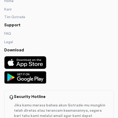
Home
Karir
Tim Gotrade
Support
FAQ
Legal
Download
Security Hotline
Jika kamu merasa bahwa akun Gotrade-mu mungkin
telah diretas atau terancam keamanannya, segera
beri tahu kami melalui email agar kami dapat