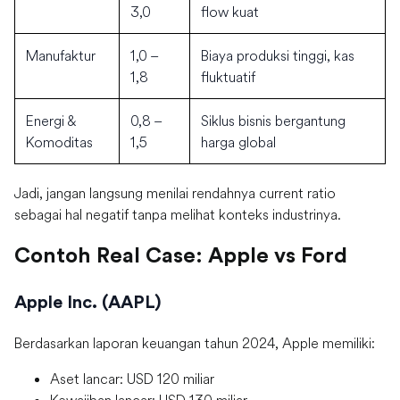
3,0
flow kuat
Manufaktur
1,0 –
Biaya produksi tinggi, kas
1,8
fluktuatif
Energi &
0,8 –
Siklus bisnis bergantung
Komoditas
1,5
harga global
Jadi, jangan langsung menilai rendahnya current ratio
sebagai hal negatif tanpa melihat konteks industrinya.
Contoh Real Case: Apple vs Ford
Apple Inc. (AAPL)
Berdasarkan laporan keuangan tahun 2024, Apple memiliki:
Aset lancar: USD 120 miliar
Kewajiban lancar: USD 130 miliar