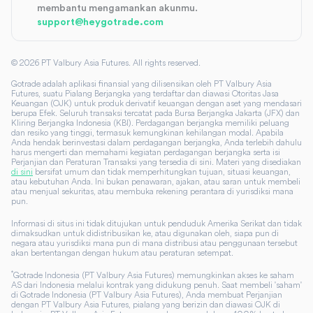
membantu mengamankan akunmu.
support@heygotrade.com
©
2026
PT Valbury Asia Futures. All rights reserved.
Gotrade adalah aplikasi finansial yang dilisensikan oleh PT Valbury Asia
Futures, suatu Pialang Berjangka yang terdaftar dan diawasi Otoritas Jasa
Keuangan (OJK) untuk produk derivatif keuangan dengan aset yang mendasari
berupa Efek. Seluruh transaksi tercatat pada Bursa Berjangka Jakarta (JFX) dan
Kliring Berjangka Indonesia (KBI). Perdagangan berjangka memiliki peluang
dan resiko yang tinggi, termasuk kemungkinan kehilangan modal. Apabila
Anda hendak berinvestasi dalam perdagangan berjangka, Anda terlebih dahulu
harus mengerti dan memahami kegiatan perdagangan berjangka serta isi
Perjanjian dan Peraturan Transaksi yang tersedia di sini. Materi yang disediakan
di sini
bersifat umum dan tidak memperhitungkan tujuan, situasi keuangan,
atau kebutuhan Anda. Ini bukan penawaran, ajakan, atau saran untuk membeli
atau menjual sekuritas, atau membuka rekening perantara di yurisdiksi mana
pun.
Informasi di situs ini tidak ditujukan untuk penduduk Amerika Serikat dan tidak
dimaksudkan untuk didistribusikan ke, atau digunakan oleh, siapa pun di
negara atau yurisdiksi mana pun di mana distribusi atau penggunaan tersebut
akan bertentangan dengan hukum atau peraturan setempat.
*
Gotrade Indonesia (PT Valbury Asia Futures) memungkinkan akses ke saham
AS dari Indonesia melalui kontrak yang didukung penuh. Saat membeli 'saham'
di Gotrade Indonesia (PT Valbury Asia Futures), Anda membuat Perjanjian
dengan PT Valbury Asia Futures, pialang yang berizin dan diawasi OJK di