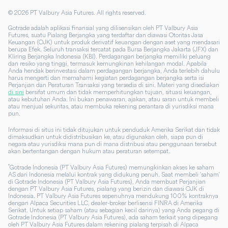
©
2026
PT Valbury Asia Futures. All rights reserved.
Gotrade adalah aplikasi finansial yang dilisensikan oleh PT Valbury Asia
Futures, suatu Pialang Berjangka yang terdaftar dan diawasi Otoritas Jasa
Keuangan (OJK) untuk produk derivatif keuangan dengan aset yang mendasari
berupa Efek. Seluruh transaksi tercatat pada Bursa Berjangka Jakarta (JFX) dan
Kliring Berjangka Indonesia (KBI). Perdagangan berjangka memiliki peluang
dan resiko yang tinggi, termasuk kemungkinan kehilangan modal. Apabila
Anda hendak berinvestasi dalam perdagangan berjangka, Anda terlebih dahulu
harus mengerti dan memahami kegiatan perdagangan berjangka serta isi
Perjanjian dan Peraturan Transaksi yang tersedia di sini. Materi yang disediakan
di sini
bersifat umum dan tidak memperhitungkan tujuan, situasi keuangan,
atau kebutuhan Anda. Ini bukan penawaran, ajakan, atau saran untuk membeli
atau menjual sekuritas, atau membuka rekening perantara di yurisdiksi mana
pun.
Informasi di situs ini tidak ditujukan untuk penduduk Amerika Serikat dan tidak
dimaksudkan untuk didistribusikan ke, atau digunakan oleh, siapa pun di
negara atau yurisdiksi mana pun di mana distribusi atau penggunaan tersebut
akan bertentangan dengan hukum atau peraturan setempat.
*
Gotrade Indonesia (PT Valbury Asia Futures) memungkinkan akses ke saham
AS dari Indonesia melalui kontrak yang didukung penuh. Saat membeli 'saham'
di Gotrade Indonesia (PT Valbury Asia Futures), Anda membuat Perjanjian
dengan PT Valbury Asia Futures, pialang yang berizin dan diawasi OJK di
Indonesia. PT Valbury Asia Futures sepenuhnya mendukung 100% kontraknya
dengan Alpaca Securities LLC, dealer-broker berlisensi FINRA di Amerika
Serikat. Untuk setiap saham (atau sebagian kecil darinya) yang Anda pegang di
Gotrade Indonesia (PT Valbury Asia Futures), ada saham terkait yang dipegang
oleh PT Valbury Asia Futures dalam rekening pialang terpisah di Alpaca