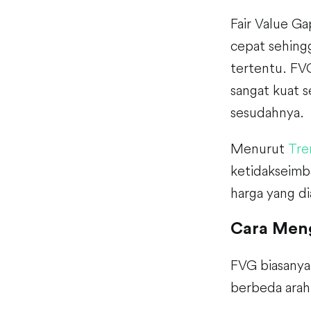
Fair Value Ga
cepat sehingg
tertentu. FVG
sangat kuat 
sesudahnya.
Menurut
Tre
ketidakseimb
harga yang di
Cara Meng
FVG biasanya 
berbeda arah,