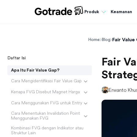
Keamanan
Produk
Fair Value 
Home
Blog
Daftar Isi
Fair Va
Apa Itu Fair Value Gap?
Strate
Cara Mengidentifikasi Fair Value Gap
Erwanto Khu
Kenapa FVG Disebut Magnet Harga
Cara Menggunakan FVG untuk Entry
Cara Menentukan Invalidation Point
Menggunakan FVG
Kombinasi FVG dengan Indikator atau
Struktur Lain