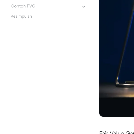
Contoh FVG
Kesimpulan
Fair Value Ga