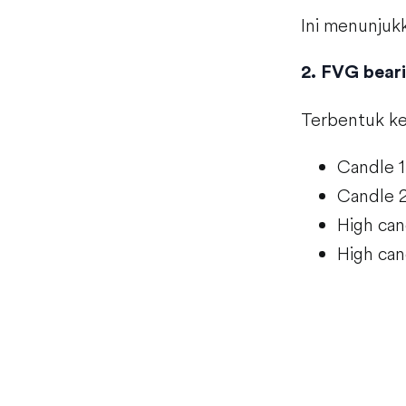
Ini menunjukk
2. FVG bear
Terbentuk ke
Candle 1
Candle 2
High can
High can