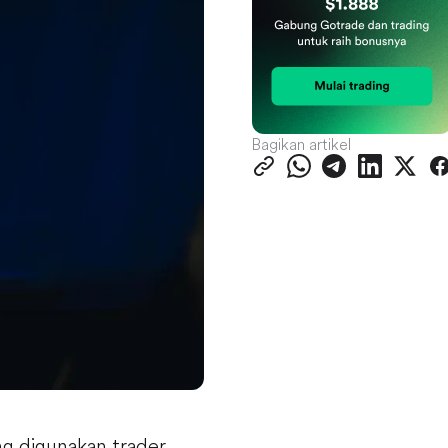
Bagikan artikel
ng digunakan trader