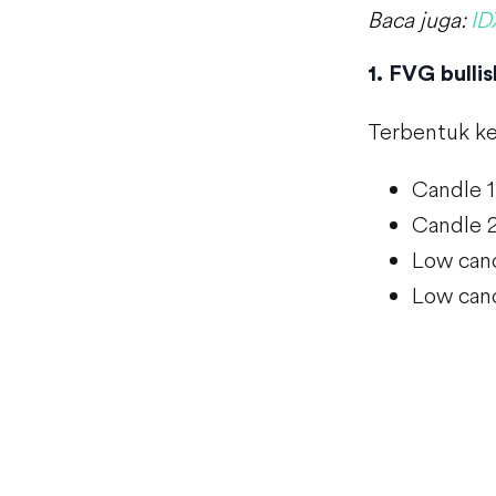
Baca juga:
ID
1. FVG bulli
Terbentuk ke
Candle 1
Candle 2
Low cand
Low cand