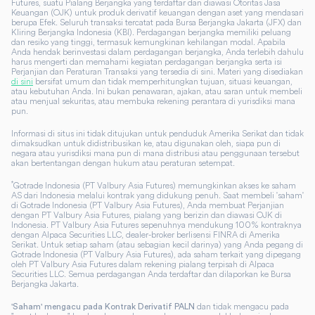
Futures, suatu Pialang Berjangka yang terdaftar dan diawasi Otoritas Jasa
Keuangan (OJK) untuk produk derivatif keuangan dengan aset yang mendasari
berupa Efek. Seluruh transaksi tercatat pada Bursa Berjangka Jakarta (JFX) dan
Kliring Berjangka Indonesia (KBI). Perdagangan berjangka memiliki peluang
dan resiko yang tinggi, termasuk kemungkinan kehilangan modal. Apabila
Anda hendak berinvestasi dalam perdagangan berjangka, Anda terlebih dahulu
harus mengerti dan memahami kegiatan perdagangan berjangka serta isi
Perjanjian dan Peraturan Transaksi yang tersedia di sini. Materi yang disediakan
di sini
bersifat umum dan tidak memperhitungkan tujuan, situasi keuangan,
atau kebutuhan Anda. Ini bukan penawaran, ajakan, atau saran untuk membeli
atau menjual sekuritas, atau membuka rekening perantara di yurisdiksi mana
pun.
Informasi di situs ini tidak ditujukan untuk penduduk Amerika Serikat dan tidak
dimaksudkan untuk didistribusikan ke, atau digunakan oleh, siapa pun di
negara atau yurisdiksi mana pun di mana distribusi atau penggunaan tersebut
akan bertentangan dengan hukum atau peraturan setempat.
*
Gotrade Indonesia (PT Valbury Asia Futures) memungkinkan akses ke saham
AS dari Indonesia melalui kontrak yang didukung penuh. Saat membeli 'saham'
di Gotrade Indonesia (PT Valbury Asia Futures), Anda membuat Perjanjian
dengan PT Valbury Asia Futures, pialang yang berizin dan diawasi OJK di
Indonesia. PT Valbury Asia Futures sepenuhnya mendukung 100% kontraknya
dengan Alpaca Securities LLC, dealer-broker berlisensi FINRA di Amerika
Serikat. Untuk setiap saham (atau sebagian kecil darinya) yang Anda pegang di
Gotrade Indonesia (PT Valbury Asia Futures), ada saham terkait yang dipegang
oleh PT Valbury Asia Futures dalam rekening pialang terpisah di Alpaca
Securities LLC. Semua perdagangan Anda terdaftar dan dilaporkan ke Bursa
Berjangka Jakarta.
dan tidak mengacu pada
'Saham' mengacu pada Kontrak Derivatif PALN