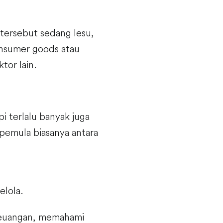
 tersebut sedang lesu,
 consumer goods atau
tor lain.
i terlalu banyak juga
emula biasanya antara
elola.
 keuangan, memahami