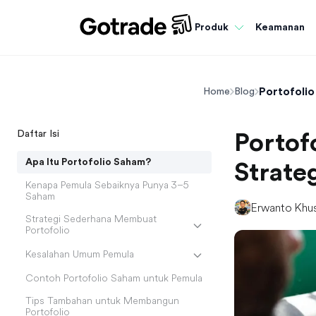
Keamanan
Produk
Portofolio
Home
Blog
Daftar Isi
Portof
Apa Itu Portofolio Saham?
Strate
Kenapa Pemula Sebaiknya Punya 3–5
Saham
Erwanto Khu
Strategi Sederhana Membuat
Portofolio
Kesalahan Umum Pemula
Contoh Portofolio Saham untuk Pemula
Tips Tambahan untuk Membangun
Portofolio