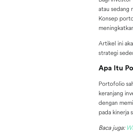
atau sedang 
Konsep porto
meningkatkan
Artikel ini a
strategi sed
Apa Itu P
Portofolio sa
keranjang inv
dengan memili
pada kinerja 
Baca juga:
Wa