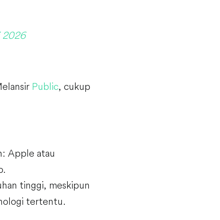
i 2026
elansir
Public
, cukup
h: Apple atau
o.
han tinggi, meskipun
nologi tertentu.