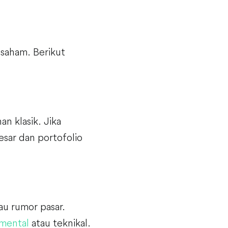
saham. Berikut
n klasik. Jika
esar dan portofolio
au rumor pasar.
amental
atau teknikal.