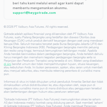
beri tahu kami melalui email agar kami dapat
membantu mengamankan akunmu.
support@heygotrade.com
©
2026
PT Valbury Asia Futures. All rights reserved.
Gotrade adalah aplikasi finansial yang dilisensikan oleh PT Valbury Asia
Futures, suatu Pialang Berjangka yang terdaftar dan diawasi Otoritas Jasa
Keuangan (OJK) untuk produk derivatif keuangan dengan aset yang mendasari
berupa Efek. Seluruh transaksi tercatat pada Bursa Berjangka Jakarta (JFX) dan
Kliring Berjangka Indonesia (KBI). Perdagangan berjangka memiliki peluang
dan resiko yang tinggi, termasuk kemungkinan kehilangan modal. Apabila
Anda hendak berinvestasi dalam perdagangan berjangka, Anda terlebih dahulu
harus mengerti dan memahami kegiatan perdagangan berjangka serta isi
Perjanjian dan Peraturan Transaksi yang tersedia di sini. Materi yang disediakan
di sini
bersifat umum dan tidak memperhitungkan tujuan, situasi keuangan,
atau kebutuhan Anda. Ini bukan penawaran, ajakan, atau saran untuk membeli
atau menjual sekuritas, atau membuka rekening perantara di yurisdiksi mana
pun.
Informasi di situs ini tidak ditujukan untuk penduduk Amerika Serikat dan tidak
dimaksudkan untuk didistribusikan ke, atau digunakan oleh, siapa pun di
negara atau yurisdiksi mana pun di mana distribusi atau penggunaan tersebut
akan bertentangan dengan hukum atau peraturan setempat.
*
Gotrade Indonesia (PT Valbury Asia Futures) memungkinkan akses ke saham
AS dari Indonesia melalui kontrak yang didukung penuh. Saat membeli 'saham'
di Gotrade Indonesia (PT Valbury Asia Futures), Anda membuat Perjanjian