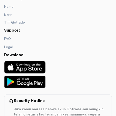
Home
Karir
Tim Gotrade
Support
FAQ
Legal
Download
Security Hotline
Jika kamu merasa bahwa akun Gotrade-mu mungkin
telah diretas atau terancam keamanannya, segera