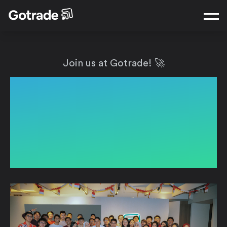
Join us at Gotrade! 🚀
Gotrade is on a mission
to make the most
amazing product
experience for Indonesian
traders and investors