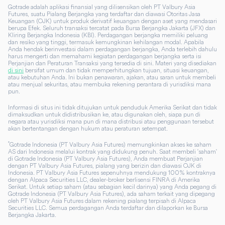
Gotrade adalah aplikasi finansial yang dilisensikan oleh PT Valbury Asia
Futures, suatu Pialang Berjangka yang terdaftar dan diawasi Otoritas Jasa
Keuangan (OJK) untuk produk derivatif keuangan dengan aset yang mendasari
berupa Efek. Seluruh transaksi tercatat pada Bursa Berjangka Jakarta (JFX) dan
Kliring Berjangka Indonesia (KBI). Perdagangan berjangka memiliki peluang
dan resiko yang tinggi, termasuk kemungkinan kehilangan modal. Apabila
Anda hendak berinvestasi dalam perdagangan berjangka, Anda terlebih dahulu
harus mengerti dan memahami kegiatan perdagangan berjangka serta isi
Perjanjian dan Peraturan Transaksi yang tersedia di sini. Materi yang disediakan
di sini
bersifat umum dan tidak memperhitungkan tujuan, situasi keuangan,
atau kebutuhan Anda. Ini bukan penawaran, ajakan, atau saran untuk membeli
atau menjual sekuritas, atau membuka rekening perantara di yurisdiksi mana
pun.
Informasi di situs ini tidak ditujukan untuk penduduk Amerika Serikat dan tidak
dimaksudkan untuk didistribusikan ke, atau digunakan oleh, siapa pun di
negara atau yurisdiksi mana pun di mana distribusi atau penggunaan tersebut
akan bertentangan dengan hukum atau peraturan setempat.
*
Gotrade Indonesia (PT Valbury Asia Futures) memungkinkan akses ke saham
AS dari Indonesia melalui kontrak yang didukung penuh. Saat membeli 'saham'
di Gotrade Indonesia (PT Valbury Asia Futures), Anda membuat Perjanjian
dengan PT Valbury Asia Futures, pialang yang berizin dan diawasi OJK di
Indonesia. PT Valbury Asia Futures sepenuhnya mendukung 100% kontraknya
dengan Alpaca Securities LLC, dealer-broker berlisensi FINRA di Amerika
Serikat. Untuk setiap saham (atau sebagian kecil darinya) yang Anda pegang di
Gotrade Indonesia (PT Valbury Asia Futures), ada saham terkait yang dipegang
oleh PT Valbury Asia Futures dalam rekening pialang terpisah di Alpaca
Securities LLC. Semua perdagangan Anda terdaftar dan dilaporkan ke Bursa
Berjangka Jakarta.