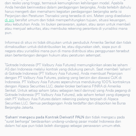
dan resiko yang tinggi, termasuk kemungkinan kehilangan modal. Apabila
Anda hendak berinvestasi dalam perdagangan berjangka, Anda terlebih dahulu
harus mengerti dan memahami kegiatan perdagangan berjangka serta isi
Perjanjian dan Peraturan Transaksi yang tersedia di sini. Materi yang disediakan
di sini
bersifat umum dan tidak memperhitungkan tujuan, situasi keuangan,
atau kebutuhan Anda. Ini bukan penawaran, ajakan, atau saran untuk membeli
atau menjual sekuritas, atau membuka rekening perantara di yurisdiksi mana
pun.
Informasi di situs ini tidak ditujukan untuk penduduk Amerika Serikat dan tidak
dimaksudkan untuk didistribusikan ke, atau digunakan oleh, siapa pun di
negara atau yurisdiksi mana pun di mana distribusi atau penggunaan tersebut
akan bertentangan dengan hukum atau peraturan setempat.
*
Gotrade Indonesia (PT Valbury Asia Futures) memungkinkan akses ke saham
AS dari Indonesia melalui kontrak yang didukung penuh. Saat membeli 'saham'
di Gotrade Indonesia (PT Valbury Asia Futures), Anda membuat Perjanjian
dengan PT Valbury Asia Futures, pialang yang berizin dan diawasi OJK di
Indonesia. PT Valbury Asia Futures sepenuhnya mendukung 100% kontraknya
dengan Alpaca Securities LLC, dealer-broker berlisensi FINRA di Amerika
Serikat. Untuk setiap saham (atau sebagian kecil darinya) yang Anda pegang di
Gotrade Indonesia (PT Valbury Asia Futures), ada saham terkait yang dipegang
oleh PT Valbury Asia Futures dalam rekening pialang terpisah di Alpaca
Securities LLC. Semua perdagangan Anda terdaftar dan dilaporkan ke Bursa
Berjangka Jakarta.
dan tidak mengacu pada
'Saham' mengacu pada Kontrak Derivatif PALN
"surat berharga" berdasarkan undang-undang pasar modal Indonesia dan
dalam hal apa pun tidak boleh dianggap sebagai penawaran umum efek.