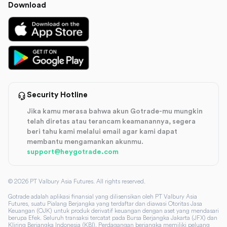
Download
Security Hotline
Jika kamu merasa bahwa akun Gotrade-mu mungkin
telah diretas atau terancam keamanannya, segera
beri tahu kami melalui email agar kami dapat
membantu mengamankan akunmu.
support@heygotrade.com
©
2026
PT Valbury Asia Futures. All rights reserved.
Gotrade adalah aplikasi finansial yang dilisensikan oleh PT Valbury Asia
Futures, suatu Pialang Berjangka yang terdaftar dan diawasi Otoritas Jasa
Keuangan (OJK) untuk produk derivatif keuangan dengan aset yang mendasari
berupa Efek. Seluruh transaksi tercatat pada Bursa Berjangka Jakarta (JFX) dan
Kliring Berjangka Indonesia (KBI). Perdagangan berjangka memiliki peluang