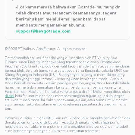
Jika kamu merasa bahwa akun Gotrade-mu mungkin
telah diretas atau terancam keamanannya, segera
beri tahu kami melalui email agar kami dapat
membantu mengamankan akunmu.
support@heygotrade.com
©
2026
PT Valbury Asia Futures. All rights reserved.
Gotrade adalah aplikasi finansial yang dilisensikan oleh PT Valbury Asia
Futures, suatu Pialang Berjangka yang terdaftar dan diawasi Otoritas Jasa
Keuangan (OJK) untuk produk derivatif keuangan dengan aset yang mendasari
berupa Efek. Seluruh transaksi tercatat pada Bursa Berjangka Jakarta (JFX) dan
Kliring Berjangka Indonesia (KBI). Perdagangan berjangka memiliki peluang
dan resiko yang tinggi, termasuk kemungkinan kehilangan modal. Apabila
Anda hendak berinvestasi dalam perdagangan berjangka, Anda terlebih dahulu
harus mengerti dan memahami kegiatan perdagangan berjangka serta isi
Perjanjian dan Peraturan Transaksi yang tersedia di sini. Materi yang disediakan
di sini
bersifat umum dan tidak memperhitungkan tujuan, situasi keuangan,
atau kebutuhan Anda. Ini bukan penawaran, ajakan, atau saran untuk membeli
atau menjual sekuritas, atau membuka rekening perantara di yurisdiksi mana
pun.
Informasi di situs ini tidak ditujukan untuk penduduk Amerika Serikat dan tidak
dimaksudkan untuk didistribusikan ke, atau digunakan oleh, siapa pun di
negara atau yurisdiksi mana pun di mana distribusi atau penggunaan tersebut
akan bertentangan dengan hukum atau peraturan setempat.