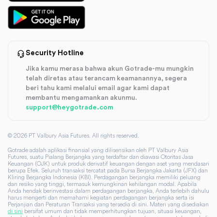
Security Hotline
Jika kamu merasa bahwa akun Gotrade-mu mungkin
telah diretas atau terancam keamanannya, segera
beri tahu kami melalui email agar kami dapat
membantu mengamankan akunmu.
support@heygotrade.com
©
2026
PT Valbury Asia Futures. All rights reserved.
Gotrade adalah aplikasi finansial yang dilisensikan oleh PT Valbury Asia
Futures, suatu Pialang Berjangka yang terdaftar dan diawasi Otoritas Jasa
Keuangan (OJK) untuk produk derivatif keuangan dengan aset yang mendasari
berupa Efek. Seluruh transaksi tercatat pada Bursa Berjangka Jakarta (JFX) dan
Kliring Berjangka Indonesia (KBI). Perdagangan berjangka memiliki peluang
dan resiko yang tinggi, termasuk kemungkinan kehilangan modal. Apabila
Anda hendak berinvestasi dalam perdagangan berjangka, Anda terlebih dahulu
harus mengerti dan memahami kegiatan perdagangan berjangka serta isi
Perjanjian dan Peraturan Transaksi yang tersedia di sini. Materi yang disediakan
di sini
bersifat umum dan tidak memperhitungkan tujuan, situasi keuangan,