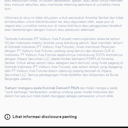
atau kebutuhan Anda. Ini bukan penawaran, ajakan, atau saran untuk membeli
atau menjual sekuritas, atau membuka rekening perantara di yurisdiksi mana
pun.
Informasi di situs ini tidak ditujukan untuk penduduk Amerika Serikat dan tidak
dimaksudkan untuk didistribusikan ke, atau digunakan oleh, siapa pun di
negara atau yurisdiksi mana pun di mana distribusi atau penggunaan tersebut
akan bertentangan dengan hukum atau peraturan setempat.
*
Gotrade Indonesia (PT Valbury Asia Futures) memungkinkan akses ke saham
AS dari Indonesia melalui kontrak yang didukung penuh. Saat membeli 'saham'
di Gotrade Indonesia (PT Valbury Asia Futures), Anda membuat Perjanjian
dengan PT Valbury Asia Futures, pialang yang berizin dan diawasi OJK di
Indonesia. PT Valbury Asia Futures sepenuhnya mendukung 100% kontraknya
dengan Alpaca Securities LLC, dealer-broker berlisensi FINRA di Amerika
Serikat. Untuk setiap saham (atau sebagian kecil darinya) yang Anda pegang di
Gotrade Indonesia (PT Valbury Asia Futures), ada saham terkait yang dipegang
oleh PT Valbury Asia Futures dalam rekening pialang terpisah di Alpaca
Securities LLC. Semua perdagangan Anda terdaftar dan dilaporkan ke Bursa
Berjangka Jakarta.
dan tidak mengacu pada
'Saham' mengacu pada Kontrak Derivatif PALN
"surat berharga" berdasarkan undang-undang pasar modal Indonesia dan
dalam hal apa pun tidak boleh dianggap sebagai penawaran umum efek.
Lihat informasi disclosure penting