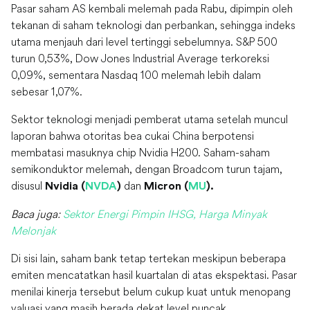
Pasar saham AS kembali melemah pada Rabu, dipimpin oleh
tekanan di saham teknologi dan perbankan, sehingga indeks
utama menjauh dari level tertinggi sebelumnya. S&P 500
turun 0,53%, Dow Jones Industrial Average terkoreksi
0,09%, sementara Nasdaq 100 melemah lebih dalam
sebesar 1,07%.
Sektor teknologi menjadi pemberat utama setelah muncul
laporan bahwa otoritas bea cukai China berpotensi
membatasi masuknya chip Nvidia H200. Saham-saham
semikonduktor melemah, dengan Broadcom turun tajam,
disusul
dan
Nvidia (
NVDA
)
Micron (
MU
).
Baca juga:
Sektor Energi Pimpin IHSG, Harga Minyak
Melonjak
Di sisi lain, saham bank tetap tertekan meskipun beberapa
emiten mencatatkan hasil kuartalan di atas ekspektasi. Pasar
menilai kinerja tersebut belum cukup kuat untuk menopang
valuasi yang masih berada dekat level puncak.