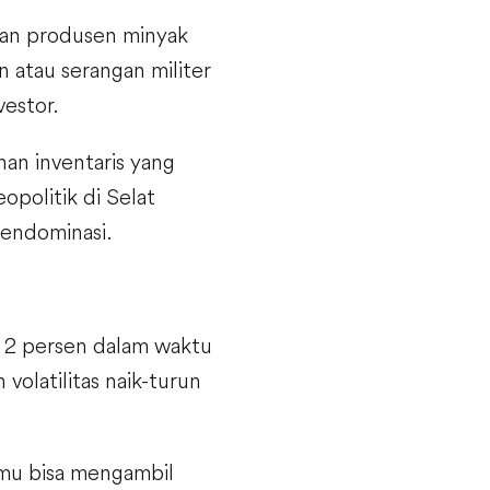
asan produsen minyak
 atau serangan militer
vestor.
nan inventaris yang
politik di Selat
mendominasi.
un 2 persen dalam waktu
volatilitas naik-turun
mu bisa mengambil