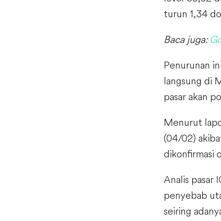
turun 1,34 do
Baca juga:
Go
Penurunan in
langsung di 
pasar akan po
Menurut lapo
(04/02) akib
dikonfirmasi 
Analis pasar 
penyebab utam
seiring adany