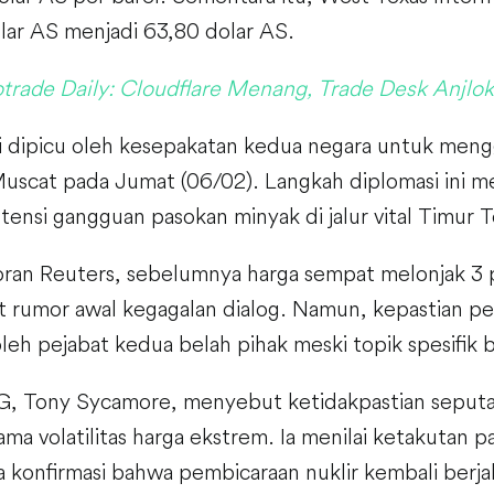
lar AS menjadi 63,80 dolar AS.
trade Daily: Cloudflare Menang, Trade Desk Anjlok
i dipicu oleh kesepakatan kedua negara untuk mengg
Muscat pada Jumat (06/02). Langkah diplomasi ini 
tensi gangguan pasokan minyak di jalur vital Timur 
ran Reuters, sebelumnya harga sempat melonjak 3
at rumor awal kegagalan dialog. Namun, kepastian p
oleh pejabat kedua belah pihak meski topik spesifik b
IG, Tony Sycamore, menyebut ketidakpastian seputar 
a volatilitas harga ekstrem. Ia menilai ketakutan pa
a konfirmasi bahwa pembicaraan nuklir kembali berja