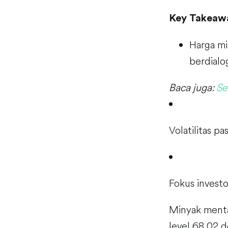
Key Takeaw
Harga mi
berdialo
Baca juga:
Se
Volatilitas p
Fokus investo
Minyak menta
level 68,02 d