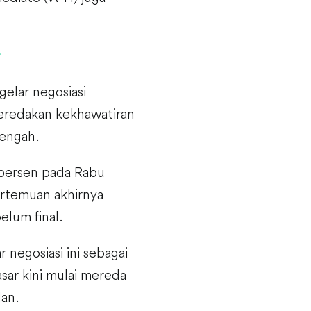
elar negosiasi
meredakan kekhawatiran
Tengah.
 persen pada Rabu
ertemuan akhirnya
elum final.
negosiasi ini sebagai
sar kini mulai mereda
lan.