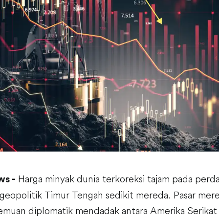
Harga minyak dunia terkoreksi tajam pada perd
ws -
 geopolitik Timur Tengah sedikit mereda. Pasar mere
emuan diplomatik mendadak antara Amerika Serikat 