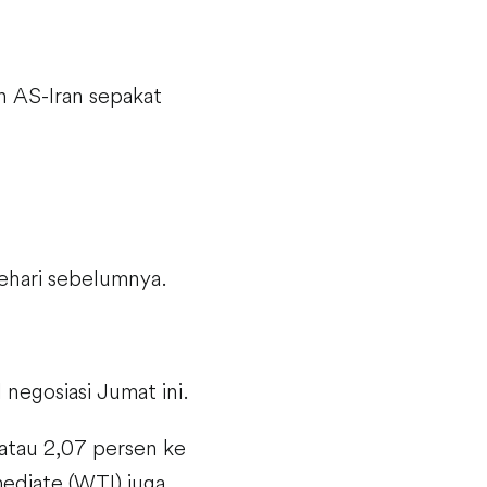
h AS-Iran sepakat
sehari sebelumnya.
 negosiasi Jumat ini.
atau 2,07 persen ke
mediate (WTI) juga