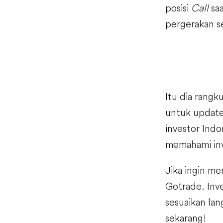
posisi
Call
saa
pergerakan s
Itu dia rangk
untuk update
investor Indo
memahami inv
Jika ingin me
Gotrade. Inve
sesuaikan lan
sekarang!