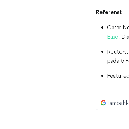
Referensi:
Qatar N
Ease
. Di
Reuters
pada 5 F
Featured
Tambahk