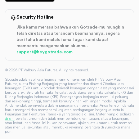
Security Hotline
Jika kamu merasa bahwa akun Gotrade-mu mungkin
telah diretas atau terancam keamanannya, segera
beri tahu kami melalui email agar kami dapat
membantu mengamankan akunmu.
support@heygotrade.com
©
2026
PT Valbury Asia Futures. All rights reserved.
Gotrade adalah aplikasi finansial yang dilisensikan oleh PT Valbury Asia
Futures, suatu Pialang Berjangka yang terdaftar dan diawasi Otoritas Jasa
Keuangan (OJK) untuk produk derivatif keuangan dengan aset yang mendasari
berupa Efek. Seluruh transaksi tercatat pada Bursa Berjangka Jakarta (JFX) dan
Kliring Berjangka Indonesia (KBI). Perdagangan berjangka memiliki peluang
dan resiko yang tinggi, termasuk kemungkinan kehilangan modal. Apabila
Anda hendak berinvestasi dalam perdagangan berjangka, Anda terlebih dahulu
harus mengerti dan memahami kegiatan perdagangan berjangka serta isi
Perjanjian dan Peraturan Transaksi yang tersedia di sini. Materi yang disediakan
di sini
bersifat umum dan tidak memperhitungkan tujuan, situasi keuangan,
atau kebutuhan Anda. Ini bukan penawaran, ajakan, atau saran untuk membeli
atau menjual sekuritas, atau membuka rekening perantara di yurisdiksi mana
pun.