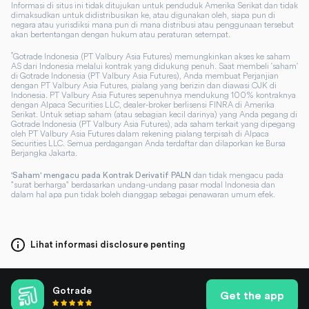
Informasi di situs ini tidak ditujukan untuk penduduk Amerika Serikat dan tidak
dimaksudkan untuk didistribusikan ke, atau digunakan oleh, siapa pun di
negara atau yurisdiksi mana pun di mana distribusi atau penggunaan tersebut
akan bertentangan dengan hukum atau peraturan setempat.
*
Gotrade Indonesia (PT Valbury Asia Futures) memungkinkan akses ke saham
AS dari Indonesia melalui kontrak yang didukung penuh. Saat membeli 'saham'
di Gotrade Indonesia (PT Valbury Asia Futures), Anda membuat Perjanjian
dengan PT Valbury Asia Futures, pialang yang berizin dan diawasi OJK di
Indonesia. PT Valbury Asia Futures sepenuhnya mendukung 100% kontraknya
dengan Alpaca Securities LLC, dealer-broker berlisensi FINRA di Amerika
Serikat. Untuk setiap saham (atau sebagian kecil darinya) yang Anda pegang di
Gotrade Indonesia (PT Valbury Asia Futures), ada saham terkait yang dipegang
oleh PT Valbury Asia Futures dalam rekening pialang terpisah di Alpaca
Securities LLC. Semua perdagangan Anda terdaftar dan dilaporkan ke Bursa
Berjangka Jakarta.
dan tidak mengacu pada
'Saham' mengacu pada Kontrak Derivatif PALN
"surat berharga" berdasarkan undang-undang pasar modal Indonesia dan
dalam hal apa pun tidak boleh dianggap sebagai penawaran umum efek.
Lihat informasi disclosure penting
Gotrade
Get the app