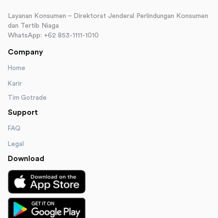
Layanan Konsumen – Direktorat Jenderal Perlindungan Konsumen
dan Tertib Niaga
WhatsApp: +62 853-1111-1010
Company
Home
Karir
Tim Gotrade
Support
FAQ
Legal
Download