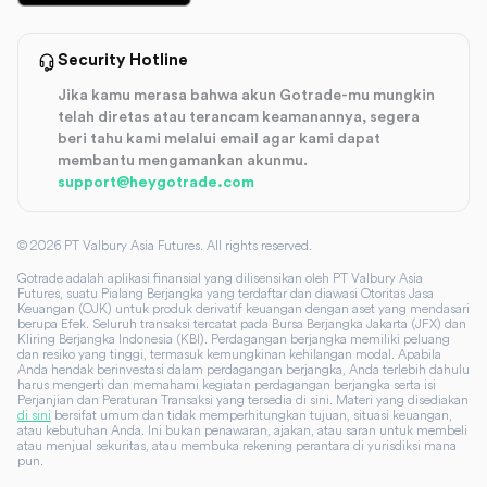
Security Hotline
Jika kamu merasa bahwa akun Gotrade-mu mungkin
telah diretas atau terancam keamanannya, segera
beri tahu kami melalui email agar kami dapat
membantu mengamankan akunmu.
support@heygotrade.com
©
2026
PT Valbury Asia Futures. All rights reserved.
Gotrade adalah aplikasi finansial yang dilisensikan oleh PT Valbury Asia
Futures, suatu Pialang Berjangka yang terdaftar dan diawasi Otoritas Jasa
Keuangan (OJK) untuk produk derivatif keuangan dengan aset yang mendasari
berupa Efek. Seluruh transaksi tercatat pada Bursa Berjangka Jakarta (JFX) dan
Kliring Berjangka Indonesia (KBI). Perdagangan berjangka memiliki peluang
dan resiko yang tinggi, termasuk kemungkinan kehilangan modal. Apabila
Anda hendak berinvestasi dalam perdagangan berjangka, Anda terlebih dahulu
harus mengerti dan memahami kegiatan perdagangan berjangka serta isi
Perjanjian dan Peraturan Transaksi yang tersedia di sini. Materi yang disediakan
di sini
bersifat umum dan tidak memperhitungkan tujuan, situasi keuangan,
atau kebutuhan Anda. Ini bukan penawaran, ajakan, atau saran untuk membeli
atau menjual sekuritas, atau membuka rekening perantara di yurisdiksi mana
pun.