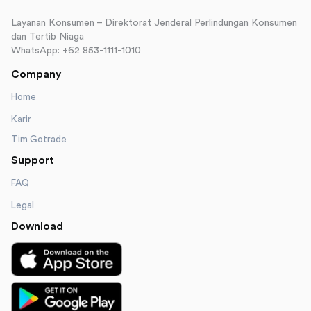
Layanan Konsumen – Direktorat Jenderal Perlindungan Konsumen
dan Tertib Niaga
WhatsApp: +62 853-1111-1010
Company
Home
Karir
Tim Gotrade
Support
FAQ
Legal
Download