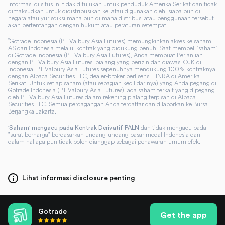
Informasi di situs ini tidak ditujukan untuk penduduk Amerika Serikat dan tidak
dimaksudkan untuk didistribusikan ke, atau digunakan oleh, siapa pun di
negara atau yurisdiksi mana pun di mana distribusi atau penggunaan tersebut
akan bertentangan dengan hukum atau peraturan setempat.
*
Gotrade Indonesia (PT Valbury Asia Futures) memungkinkan akses ke saham
AS dari Indonesia melalui kontrak yang didukung penuh. Saat membeli 'saham'
di Gotrade Indonesia (PT Valbury Asia Futures), Anda membuat Perjanjian
dengan PT Valbury Asia Futures, pialang yang berizin dan diawasi OJK di
Indonesia. PT Valbury Asia Futures sepenuhnya mendukung 100% kontraknya
dengan Alpaca Securities LLC, dealer-broker berlisensi FINRA di Amerika
Serikat. Untuk setiap saham (atau sebagian kecil darinya) yang Anda pegang di
Gotrade Indonesia (PT Valbury Asia Futures), ada saham terkait yang dipegang
oleh PT Valbury Asia Futures dalam rekening pialang terpisah di Alpaca
Securities LLC. Semua perdagangan Anda terdaftar dan dilaporkan ke Bursa
Berjangka Jakarta.
dan tidak mengacu pada
'Saham' mengacu pada Kontrak Derivatif PALN
"surat berharga" berdasarkan undang-undang pasar modal Indonesia dan
dalam hal apa pun tidak boleh dianggap sebagai penawaran umum efek.
Lihat informasi disclosure penting
Gotrade
Get the app