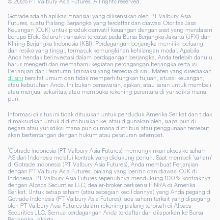
©
2026
PT Valbury Asia Futures. All rights reserved.
Gotrade adalah aplikasi finansial yang dilisensikan oleh PT Valbury Asia
Futures, suatu Pialang Berjangka yang terdaftar dan diawasi Otoritas Jasa
Keuangan (OJK) untuk produk derivatif keuangan dengan aset yang mendasari
berupa Efek. Seluruh transaksi tercatat pada Bursa Berjangka Jakarta (JFX) dan
Kliring Berjangka Indonesia (KBI). Perdagangan berjangka memiliki peluang
dan resiko yang tinggi, termasuk kemungkinan kehilangan modal. Apabila
Anda hendak berinvestasi dalam perdagangan berjangka, Anda terlebih dahulu
harus mengerti dan memahami kegiatan perdagangan berjangka serta isi
Perjanjian dan Peraturan Transaksi yang tersedia di sini. Materi yang disediakan
di sini
bersifat umum dan tidak memperhitungkan tujuan, situasi keuangan,
atau kebutuhan Anda. Ini bukan penawaran, ajakan, atau saran untuk membeli
atau menjual sekuritas, atau membuka rekening perantara di yurisdiksi mana
pun.
Informasi di situs ini tidak ditujukan untuk penduduk Amerika Serikat dan tidak
dimaksudkan untuk didistribusikan ke, atau digunakan oleh, siapa pun di
negara atau yurisdiksi mana pun di mana distribusi atau penggunaan tersebut
akan bertentangan dengan hukum atau peraturan setempat.
*
Gotrade Indonesia (PT Valbury Asia Futures) memungkinkan akses ke saham
AS dari Indonesia melalui kontrak yang didukung penuh. Saat membeli 'saham'
di Gotrade Indonesia (PT Valbury Asia Futures), Anda membuat Perjanjian
dengan PT Valbury Asia Futures, pialang yang berizin dan diawasi OJK di
Indonesia. PT Valbury Asia Futures sepenuhnya mendukung 100% kontraknya
dengan Alpaca Securities LLC, dealer-broker berlisensi FINRA di Amerika
Serikat. Untuk setiap saham (atau sebagian kecil darinya) yang Anda pegang di
Gotrade Indonesia (PT Valbury Asia Futures), ada saham terkait yang dipegang
oleh PT Valbury Asia Futures dalam rekening pialang terpisah di Alpaca
Securities LLC. Semua perdagangan Anda terdaftar dan dilaporkan ke Bursa
Berjangka Jakarta.