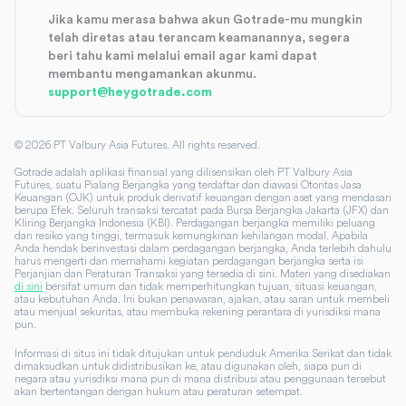
Jika kamu merasa bahwa akun Gotrade-mu mungkin
telah diretas atau terancam keamanannya, segera
beri tahu kami melalui email agar kami dapat
membantu mengamankan akunmu.
support@heygotrade.com
©
2026
PT Valbury Asia Futures. All rights reserved.
Gotrade adalah aplikasi finansial yang dilisensikan oleh PT Valbury Asia
Futures, suatu Pialang Berjangka yang terdaftar dan diawasi Otoritas Jasa
Keuangan (OJK) untuk produk derivatif keuangan dengan aset yang mendasari
berupa Efek. Seluruh transaksi tercatat pada Bursa Berjangka Jakarta (JFX) dan
Kliring Berjangka Indonesia (KBI). Perdagangan berjangka memiliki peluang
dan resiko yang tinggi, termasuk kemungkinan kehilangan modal. Apabila
Anda hendak berinvestasi dalam perdagangan berjangka, Anda terlebih dahulu
harus mengerti dan memahami kegiatan perdagangan berjangka serta isi
Perjanjian dan Peraturan Transaksi yang tersedia di sini. Materi yang disediakan
di sini
bersifat umum dan tidak memperhitungkan tujuan, situasi keuangan,
atau kebutuhan Anda. Ini bukan penawaran, ajakan, atau saran untuk membeli
atau menjual sekuritas, atau membuka rekening perantara di yurisdiksi mana
pun.
Informasi di situs ini tidak ditujukan untuk penduduk Amerika Serikat dan tidak
dimaksudkan untuk didistribusikan ke, atau digunakan oleh, siapa pun di
negara atau yurisdiksi mana pun di mana distribusi atau penggunaan tersebut
akan bertentangan dengan hukum atau peraturan setempat.