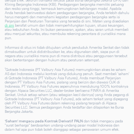
berupa Efek. Seluruh transaksi tercatat pada Bursa Berjangka Jakarta (JFX) dan
Kliring Berjangka Indonesia (KBI). Perdagangan berjangka memiliki peluang
dan resiko yang tinggi, termasuk kemungkinan kehilangan modal. Apabila
Anda hendak berinvestasi dalam perdagangan berjangka, Anda terlebih dahulu
harus mengerti dan memahami kegiatan perdagangan berjangka serta isi
Perjanjian dan Peraturan Transaksi yang tersedia di sini. Materi yang disediakan
di sini
bersifat umum dan tidak memperhitungkan tujuan, situasi keuangan,
atau kebutuhan Anda. Ini bukan penawaran, ajakan, atau saran untuk membeli
atau menjual sekuritas, atau membuka rekening perantara di yurisdiksi mana
pun.
Informasi di situs ini tidak ditujukan untuk penduduk Amerika Serikat dan tidak
dimaksudkan untuk didistribusikan ke, atau digunakan oleh, siapa pun di
negara atau yurisdiksi mana pun di mana distribusi atau penggunaan tersebut
akan bertentangan dengan hukum atau peraturan setempat.
*
Gotrade Indonesia (PT Valbury Asia Futures) memungkinkan akses ke saham
AS dari Indonesia melalui kontrak yang didukung penuh. Saat membeli 'saham'
di Gotrade Indonesia (PT Valbury Asia Futures), Anda membuat Perjanjian
dengan PT Valbury Asia Futures, pialang yang berizin dan diawasi OJK di
Indonesia. PT Valbury Asia Futures sepenuhnya mendukung 100% kontraknya
dengan Alpaca Securities LLC, dealer-broker berlisensi FINRA di Amerika
Serikat. Untuk setiap saham (atau sebagian kecil darinya) yang Anda pegang di
Gotrade Indonesia (PT Valbury Asia Futures), ada saham terkait yang dipegang
oleh PT Valbury Asia Futures dalam rekening pialang terpisah di Alpaca
Securities LLC. Semua perdagangan Anda terdaftar dan dilaporkan ke Bursa
Berjangka Jakarta.
dan tidak mengacu pada
'Saham' mengacu pada Kontrak Derivatif PALN
"surat berharga" berdasarkan undang-undang pasar modal Indonesia dan
dalam hal apa pun tidak boleh dianggap sebagai penawaran umum efek.