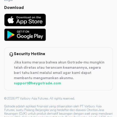
Download
Security Hotline
Jika kamu merasa bahwa akun Gotrade-mu mungkin
telah diretas atau terancam keamanannya, segera
beri tahu kami melalui email agar kami dapat
membantu mengamankan akunmu.
support@heygotrade.com
©
2026
PT Valbury Asia Futures. All rights reserved.
Gotrade adalah aplikasi finansial yang dilisensikan oleh PT Valbury Asia
Futures, suatu Pialang Berjangka yang terdaftar dan diawasi Otoritas Jasa
Keuangan (OJK) untuk produk derivatif keuangan dengan aset yang mendasari