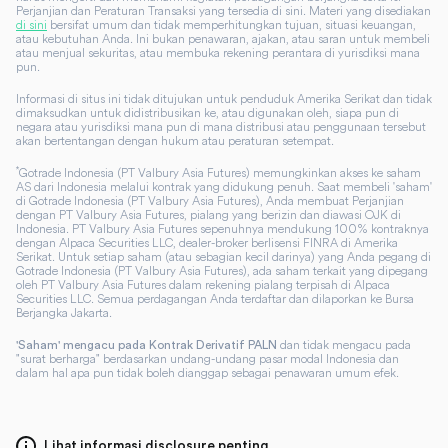
Perjanjian dan Peraturan Transaksi yang tersedia di sini. Materi yang disediakan
di sini
bersifat umum dan tidak memperhitungkan tujuan, situasi keuangan,
atau kebutuhan Anda. Ini bukan penawaran, ajakan, atau saran untuk membeli
atau menjual sekuritas, atau membuka rekening perantara di yurisdiksi mana
pun.
Informasi di situs ini tidak ditujukan untuk penduduk Amerika Serikat dan tidak
dimaksudkan untuk didistribusikan ke, atau digunakan oleh, siapa pun di
negara atau yurisdiksi mana pun di mana distribusi atau penggunaan tersebut
akan bertentangan dengan hukum atau peraturan setempat.
*
Gotrade Indonesia (PT Valbury Asia Futures) memungkinkan akses ke saham
AS dari Indonesia melalui kontrak yang didukung penuh. Saat membeli 'saham'
di Gotrade Indonesia (PT Valbury Asia Futures), Anda membuat Perjanjian
dengan PT Valbury Asia Futures, pialang yang berizin dan diawasi OJK di
Indonesia. PT Valbury Asia Futures sepenuhnya mendukung 100% kontraknya
dengan Alpaca Securities LLC, dealer-broker berlisensi FINRA di Amerika
Serikat. Untuk setiap saham (atau sebagian kecil darinya) yang Anda pegang di
Gotrade Indonesia (PT Valbury Asia Futures), ada saham terkait yang dipegang
oleh PT Valbury Asia Futures dalam rekening pialang terpisah di Alpaca
Securities LLC. Semua perdagangan Anda terdaftar dan dilaporkan ke Bursa
Berjangka Jakarta.
dan tidak mengacu pada
'Saham' mengacu pada Kontrak Derivatif PALN
"surat berharga" berdasarkan undang-undang pasar modal Indonesia dan
dalam hal apa pun tidak boleh dianggap sebagai penawaran umum efek.
Lihat informasi disclosure penting