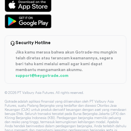
Security Hotline
Jika kamu merasa bahwa akun Gotrade-mu mungkin
telah diretas atau terancam keamanannya, segera
beri tahu kami melalui email agar kami dapat
membantu mengamankan akunmu.
support@heygotrade.com
©
2026
PT Valbury Asia Futures. All rights reserved.
Gotrade adalah aplikasi finansial yang dilisensikan oleh PT Valbury Asia
Futures, suatu Pialang Berjangka yang terdaftar dan diawasi Otoritas Jasa
Keuangan (OJK) untuk produk derivatif keuangan dengan aset yang mendasari
berupa Efek. Seluruh transaksi tercatat pada Bursa Berjangka Jakarta (JFX) dan
Kliring Berjangka Indonesia (KBI). Perdagangan berjangka memiliki peluang
dan resiko yang tinggi, termasuk kemungkinan kehilangan modal. Apabila
Anda hendak berinvestasi dalam perdagangan berjangka, Anda terlebih dahulu
harus mengerti dan memahami kegiatan perdagangan berjangka serta isi