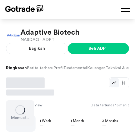
Adaptive Biotech
NASDAQ ·
ADPT
Bagikan
Beli
ADPT
Ringkasan
Berita terbaru
Profil
Fundamental
Keuangan
Teknikal & anali
Chart by
TradingView
Data tertunda 15 menit
Memuat...
1 Day
1 Week
1 Month
3 Months
—
—
—
—