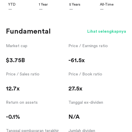
YTD
1 Year
5 Years
All-Time
—
—
—
—
Fundamental
Lihat selengkapnya
Market cap
Price / Earnings ratio
$3.75B
-61.5x
Price / Sales ratio
Price / Book ratio
12.7x
27.5x
Return on assets
Tanggal ex-dividen
-0.1%
N/A
Tanggal pembayaran terakhir
Jumlah dividen