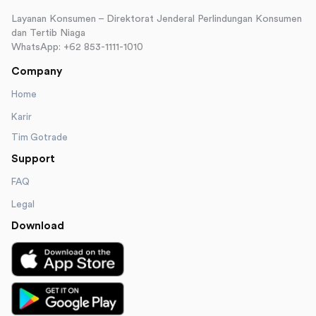
Layanan Konsumen – Direktorat Jenderal Perlindungan Konsumen
dan Tertib Niaga
WhatsApp: +62 853-1111-1010
Company
Home
Karir
Tim Gotrade
Support
FAQ
Legal
Download