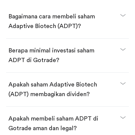
Bagaimana cara membeli saham
Adaptive Biotech (ADPT)?
Berapa minimal investasi saham
ADPT di Gotrade?
Download aplikasi Gotrade di App Store atau Play
Store.
Buka akun dan selesaikan KYC.
Apakah saham Adaptive Biotech
Lakukan deposit.
Cari kode "ADPT", lalu klik "Trade".
(ADPT) membagikan dividen?
Klik tombol "Buy".
Masukkan jumlah saham yang akan dibeli, terdapat
dua pilihan:
Beli saham ADPT per jumlah saham.
Apakah membeli saham ADPT di
Beli saham secara fractional dalam jumlah
dollar, bisa mulai dari $1.
Gotrade aman dan legal?
Swipe up untuk konfirmasi order, pembelian