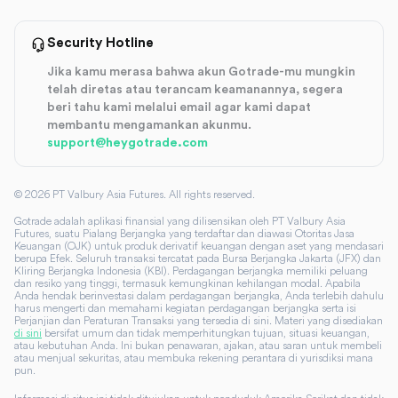
Security Hotline
Jika kamu merasa bahwa akun Gotrade-mu mungkin
telah diretas atau terancam keamanannya, segera
beri tahu kami melalui email agar kami dapat
membantu mengamankan akunmu.
support@heygotrade.com
©
2026
PT Valbury Asia Futures. All rights reserved.
Gotrade adalah aplikasi finansial yang dilisensikan oleh PT Valbury Asia
Futures, suatu Pialang Berjangka yang terdaftar dan diawasi Otoritas Jasa
Keuangan (OJK) untuk produk derivatif keuangan dengan aset yang mendasari
berupa Efek. Seluruh transaksi tercatat pada Bursa Berjangka Jakarta (JFX) dan
Kliring Berjangka Indonesia (KBI). Perdagangan berjangka memiliki peluang
dan resiko yang tinggi, termasuk kemungkinan kehilangan modal. Apabila
Anda hendak berinvestasi dalam perdagangan berjangka, Anda terlebih dahulu
harus mengerti dan memahami kegiatan perdagangan berjangka serta isi
Perjanjian dan Peraturan Transaksi yang tersedia di sini. Materi yang disediakan
di sini
bersifat umum dan tidak memperhitungkan tujuan, situasi keuangan,
atau kebutuhan Anda. Ini bukan penawaran, ajakan, atau saran untuk membeli
atau menjual sekuritas, atau membuka rekening perantara di yurisdiksi mana
pun.