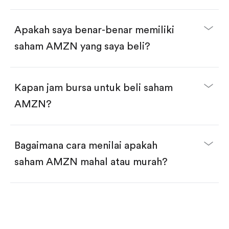
selesai!
Apakah saya benar-benar memiliki
saham AMZN yang saya beli?
Kapan jam bursa untuk beli saham
AMZN?
Bagaimana cara menilai apakah
saham AMZN mahal atau murah?
Bandingkan valuasi (mis. P/E, P/S) dengan rata-rata
historis atau kompetitor.