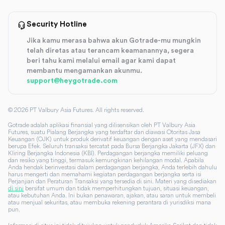
Security Hotline
Jika kamu merasa bahwa akun Gotrade-mu mungkin
telah diretas atau terancam keamanannya, segera
beri tahu kami melalui email agar kami dapat
membantu mengamankan akunmu.
support@heygotrade.com
©
2026
PT Valbury Asia Futures. All rights reserved.
Gotrade adalah aplikasi finansial yang dilisensikan oleh PT Valbury Asia
Futures, suatu Pialang Berjangka yang terdaftar dan diawasi Otoritas Jasa
Keuangan (OJK) untuk produk derivatif keuangan dengan aset yang mendasari
berupa Efek. Seluruh transaksi tercatat pada Bursa Berjangka Jakarta (JFX) dan
Kliring Berjangka Indonesia (KBI). Perdagangan berjangka memiliki peluang
dan resiko yang tinggi, termasuk kemungkinan kehilangan modal. Apabila
Anda hendak berinvestasi dalam perdagangan berjangka, Anda terlebih dahulu
harus mengerti dan memahami kegiatan perdagangan berjangka serta isi
Perjanjian dan Peraturan Transaksi yang tersedia di sini. Materi yang disediakan
di sini
bersifat umum dan tidak memperhitungkan tujuan, situasi keuangan,
atau kebutuhan Anda. Ini bukan penawaran, ajakan, atau saran untuk membeli
atau menjual sekuritas, atau membuka rekening perantara di yurisdiksi mana
pun.