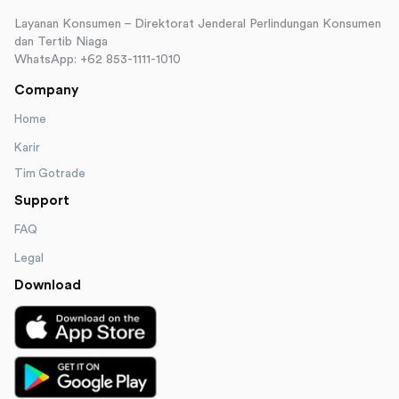
Layanan Konsumen – Direktorat Jenderal Perlindungan Konsumen
dan Tertib Niaga
WhatsApp: +62 853-1111-1010
Company
Home
Karir
Tim Gotrade
Support
FAQ
Legal
Download