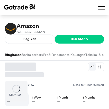
Amazon
NASDAQ ·
AMZN
Bagikan
Beli
AMZN
Ringkasan
Berita terbaru
Profil
Fundamental
Keuangan
Teknikal & anali
Chart by
TradingView
Data tertunda 15 menit
Memuat...
1 Day
1 Week
1 Month
3 Months
—
—
—
—