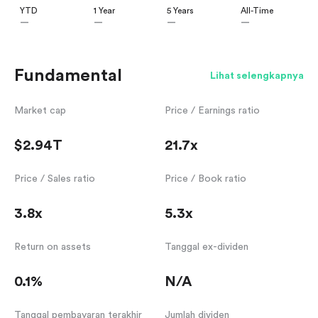
YTD
1 Year
5 Years
All-Time
—
—
—
—
Fundamental
Lihat selengkapnya
Market cap
Price / Earnings ratio
$2.94T
21.7x
Price / Sales ratio
Price / Book ratio
3.8x
5.3x
Return on assets
Tanggal ex-dividen
0.1%
N/A
Tanggal pembayaran terakhir
Jumlah dividen