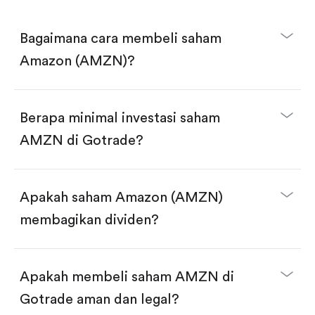
Bagaimana cara membeli saham
Amazon (AMZN)?
Berapa minimal investasi saham
AMZN di Gotrade?
Download aplikasi Gotrade di App Store atau Play
Store.
Buka akun dan selesaikan KYC.
Apakah saham Amazon (AMZN)
Lakukan deposit.
Cari kode "AMZN", lalu klik "Trade".
membagikan dividen?
Klik tombol "Buy".
Masukkan jumlah saham yang akan dibeli, terdapat
dua pilihan:
Beli saham AMZN per jumlah saham.
Apakah membeli saham AMZN di
Beli saham secara fractional dalam jumlah
dollar, bisa mulai dari $1.
Gotrade aman dan legal?
Swipe up untuk konfirmasi order, pembelian