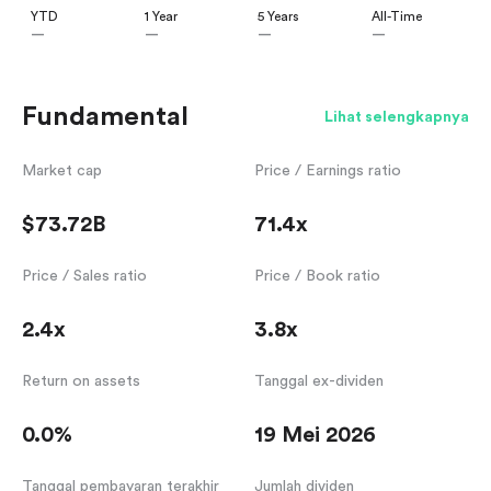
YTD
1 Year
5 Years
All-Time
—
—
—
—
Fundamental
Lihat selengkapnya
Market cap
Price / Earnings ratio
$73.72B
71.4x
Price / Sales ratio
Price / Book ratio
2.4x
3.8x
Return on assets
Tanggal ex-dividen
0.0%
19 Mei 2026
Tanggal pembayaran terakhir
Jumlah dividen