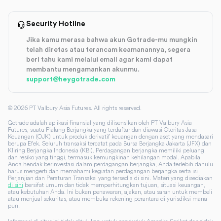
Security Hotline
Jika kamu merasa bahwa akun Gotrade-mu mungkin
telah diretas atau terancam keamanannya, segera
beri tahu kami melalui email agar kami dapat
membantu mengamankan akunmu.
support@heygotrade.com
©
2026
PT Valbury Asia Futures. All rights reserved.
Gotrade adalah aplikasi finansial yang dilisensikan oleh PT Valbury Asia
Futures, suatu Pialang Berjangka yang terdaftar dan diawasi Otoritas Jasa
Keuangan (OJK) untuk produk derivatif keuangan dengan aset yang mendasari
berupa Efek. Seluruh transaksi tercatat pada Bursa Berjangka Jakarta (JFX) dan
Kliring Berjangka Indonesia (KBI). Perdagangan berjangka memiliki peluang
dan resiko yang tinggi, termasuk kemungkinan kehilangan modal. Apabila
Anda hendak berinvestasi dalam perdagangan berjangka, Anda terlebih dahulu
harus mengerti dan memahami kegiatan perdagangan berjangka serta isi
Perjanjian dan Peraturan Transaksi yang tersedia di sini. Materi yang disediakan
di sini
bersifat umum dan tidak memperhitungkan tujuan, situasi keuangan,
atau kebutuhan Anda. Ini bukan penawaran, ajakan, atau saran untuk membeli
atau menjual sekuritas, atau membuka rekening perantara di yurisdiksi mana
pun.