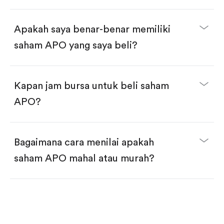
selesai!
Apakah saya benar-benar memiliki
saham APO yang saya beli?
Kapan jam bursa untuk beli saham
APO?
Bagaimana cara menilai apakah
saham APO mahal atau murah?
Bandingkan valuasi (mis. P/E, P/S) dengan rata-rata
historis atau kompetitor.