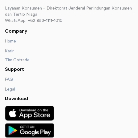
Layanan Konsumen – Direktorat Jenderal Perlindungan Konsumen
dan Tertib Niaga
WhatsApp: +62 853-1111-1010
Company
Home
Karir
Tim Gotrade
Support
FAQ
Legal
Download