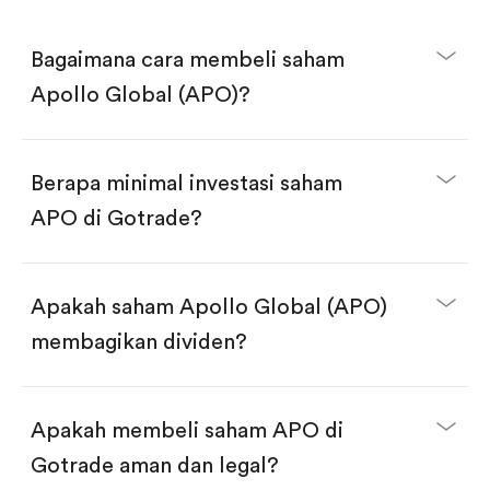
Bagaimana cara membeli saham
Apollo Global (APO)?
Berapa minimal investasi saham
APO di Gotrade?
Download aplikasi Gotrade di App Store atau Play
Store.
Buka akun dan selesaikan KYC.
Apakah saham Apollo Global (APO)
Lakukan deposit.
Cari kode "APO", lalu klik "Trade".
membagikan dividen?
Klik tombol "Buy".
Masukkan jumlah saham yang akan dibeli, terdapat
dua pilihan:
Beli saham APO per jumlah saham.
Apakah membeli saham APO di
Beli saham secara fractional dalam jumlah
dollar, bisa mulai dari $1.
Gotrade aman dan legal?
Swipe up untuk konfirmasi order, pembelian