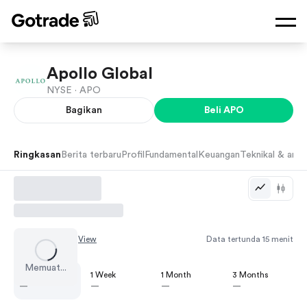
Apollo Global
NYSE ·
APO
Bagikan
Beli
APO
Ringkasan
Berita terbaru
Profil
Fundamental
Keuangan
Teknikal & anali
Chart by
TradingView
Data tertunda 15 menit
Memuat...
1 Day
1 Week
1 Month
3 Months
—
—
—
—